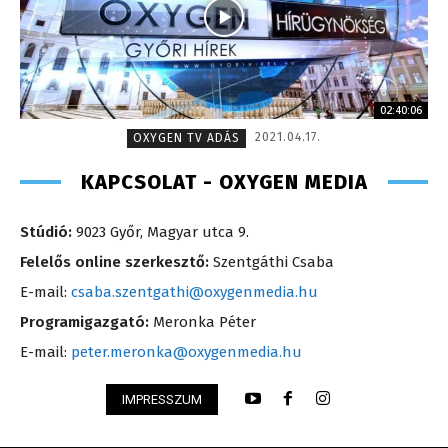
02:40:06
2021.04.17.
OXYGEN TV ADÁS
KAPCSOLAT - OXYGEN MEDIA
Stúdió:
9023 Győr, Magyar utca 9.
Felelős online szerkesztő:
Szentgáthi Csaba
E-mail:
csaba.szentgathi@oxygenmedia.hu
Programigazgató:
Meronka Péter
E-mail:
peter.meronka@oxygenmedia.hu
IMPRESSZUM