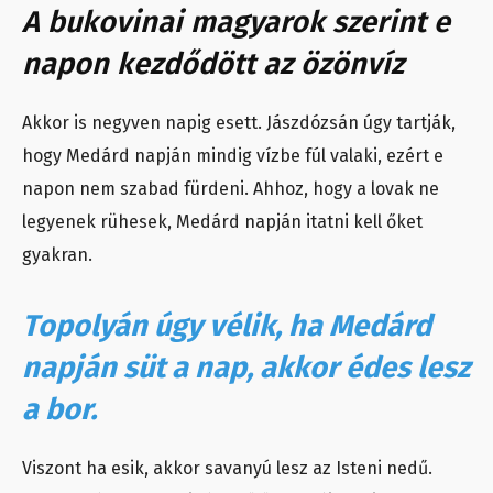
A bukovinai magyarok szerint e
napon kezdődött az özönvíz
Akkor is negyven napig esett. Jászdózsán úgy tartják,
hogy Medárd napján mindig vízbe fúl valaki, ezért e
napon nem szabad fürdeni. Ahhoz, hogy a lovak ne
legyenek rühesek, Medárd napján itatni kell őket
gyakran.
Topolyán úgy vélik, ha Medárd
napján süt a nap, akkor édes lesz
a bor.
Viszont ha esik, akkor savanyú lesz az Isteni nedű.