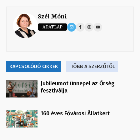
Szél Móni
ADATLAP
KAPCSOLÓDÓ CIKKEK
TÖBB A SZERZŐTŐL
Jubileumot ünnepel az Őrség
fesztiválja
160 éves Fővárosi Állatkert