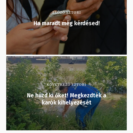
ELŐZŐ SZTORI
Ha maradt még kérdésed!
KÖVETKEZŐ SZTORI
Ne húzd ki őket! Megkezdték a
karók kihelyezését