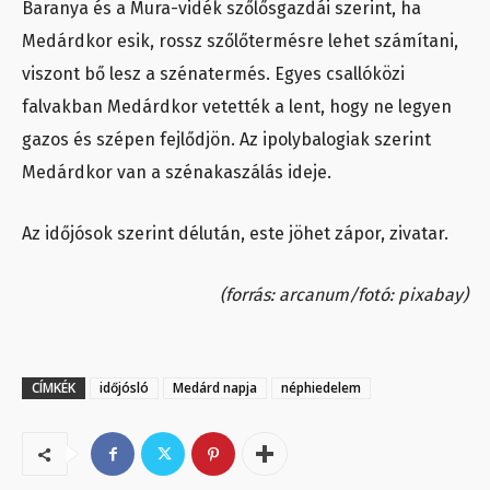
Baranya és a Mura-vidék szőlősgazdái szerint, ha
Medárdkor esik, rossz szőlőtermésre lehet számítani,
viszont bő lesz a szénatermés. Egyes csallóközi
falvakban Medárdkor vetették a lent, hogy ne legyen
gazos és szépen fejlődjön. Az ipolybalogiak szerint
Medárdkor van a szénakaszálás ideje.
Az időjósok szerint délután, este jöhet zápor, zivatar.
(forrás: arcanum/fotó: pixabay)
CÍMKÉK
időjósló
Medárd napja
néphiedelem