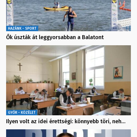
HAZÁNK - SPORT
Ők úszták át leggyorsabban a Balatont
GYŐR - KÖZÉLET
Ilyen volt az idei érettségi: könnyebb töri, neh…