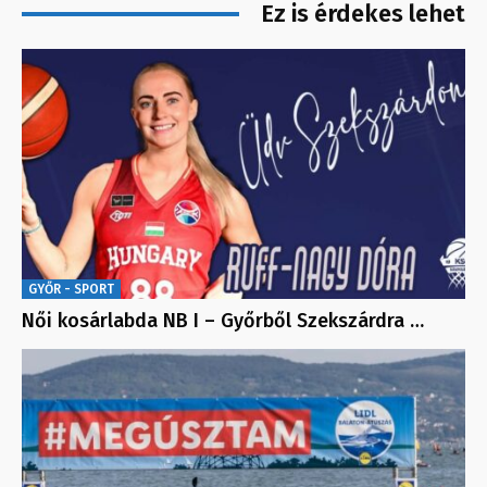
Ez is érdekes lehet
GYŐR - SPORT
Női kosárlabda NB I – Győrből Szekszárdra …