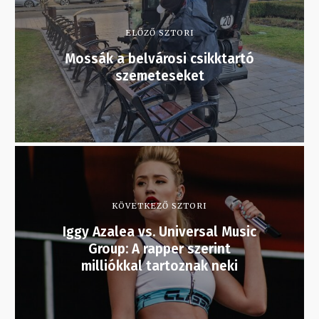
ELŐZŐ SZTORI
Mossák a belvárosi csikktartó
szemeteseket
KÖVETKEZŐ SZTORI
Iggy Azalea vs. Universal Music
Group: A rapper szerint
milliókkal tartoznak neki