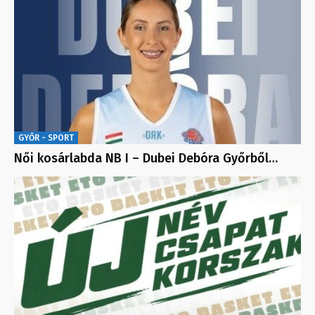
GYŐR - SPORT
Női kosárlabda NB I – Dubei Debóra Győrből…