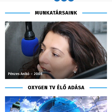
MUNKATÁRSAINK
Pénzes Anikó – 2008
J
OXYGEN TV ÉLŐ ADÁSA