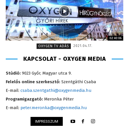
02:40:06
2021.04.17.
OXYGEN TV ADÁS
KAPCSOLAT - OXYGEN MEDIA
Stúdió:
9023 Győr, Magyar utca 9.
Felelős online szerkesztő:
Szentgáthi Csaba
E-mail:
csaba.szentgathi@oxygenmedia.hu
Programigazgató:
Meronka Péter
E-mail:
peter.meronka@oxygenmedia.hu
IMPRESSZUM