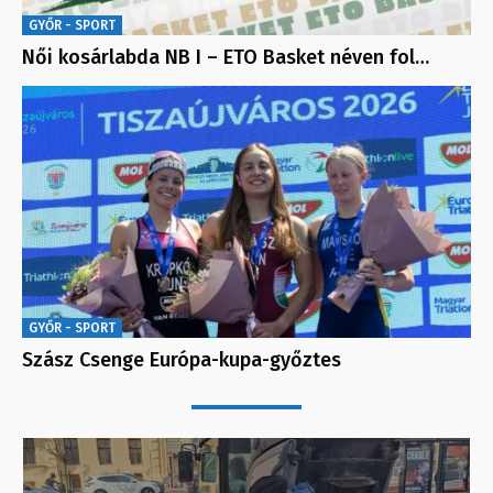
GYŐR - SPORT
Női kosárlabda NB I – ETO Basket néven fol…
GYŐR - SPORT
Szász Csenge Európa-kupa-győztes