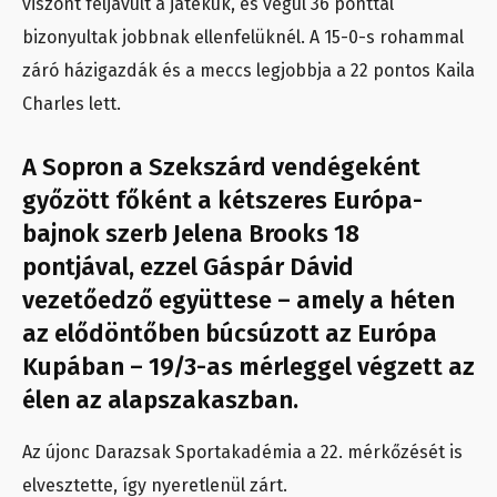
viszont feljavult a játékuk, és végül 36 ponttal
bizonyultak jobbnak ellenfelüknél. A 15-0-s rohammal
záró házigazdák és a meccs legjobbja a 22 pontos Kaila
Charles lett.
A Sopron a Szekszárd vendégeként
győzött főként a kétszeres Európa-
bajnok szerb Jelena Brooks 18
pontjával, ezzel Gáspár Dávid
vezetőedző együttese – amely a héten
az elődöntőben búcsúzott az Európa
Kupában – 19/3-as mérleggel végzett az
élen az alapszakaszban.
Az újonc Darazsak Sportakadémia a 22. mérkőzését is
elvesztette, így nyeretlenül zárt.