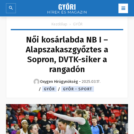
Kezdőlap
GYŐR
Női kosárlabda NB I –
Alapszakaszgyőztes a
Sopron, DVTK-siker a
rangadón
Oxygen Hirügynökség
-
2025.03.17.
GYŐR
GYŐR - SPORT