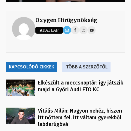
Oxygen Hirügynökség
ADATLAP
KAPCSOLÓDÓ CIKKEK
TÖBB A SZERZŐTŐL
Elkészült a meccsnaptár: így játszik
majd a Győri Audi ETO KC
Vitális Milán: Nagyon nehéz, hiszen
itt nőttem fel, itt váltam gyerekből
labdarúgóvá