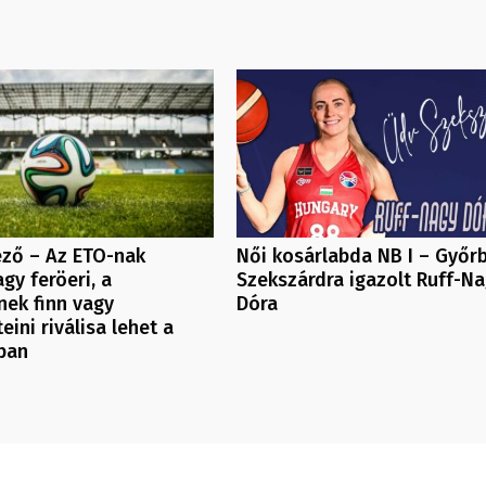
Női kosárlabda NB I – Győr
ező – Az ETO-nak
Szekszárdra igazolt Ruff-N
agy feröeri, a
Dóra
ek finn vagy
eini riválisa lehet a
ban