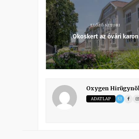
ELŐZŐ SZTORI
Okoskert az óvári karon
Oxygen Hirügynö
ADATLAP