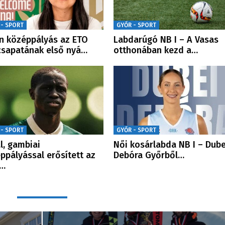
 - SPORT
GYŐR - SPORT
n középpályás az ETO
Labdarúgó NB I – A Vasas
csapatának első nyá…
otthonában kezd a…
 - SPORT
GYŐR - SPORT
al, gambiai
Női kosárlabda NB I – Dube
ppályással erősített az
Debóra Győrből…
 …