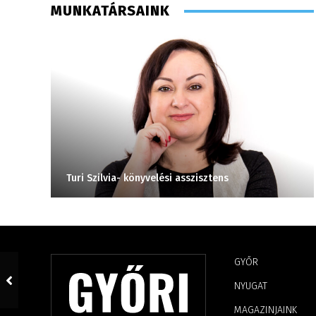
MUNKATÁRSAINK
Turi Szilvia- könyvelési asszisztens
GYŐR
NYUGAT
MAGAZINJAINK