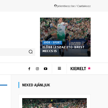
Jelentkezz be / Csatlakozz
GYŐR - SPORT
ELŐBB LESZ AZ ETO-BREST
MECCS IS
KIEMELT
NEKED AJÁNLJUK