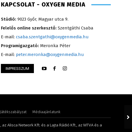
KAPCSOLAT - OXYGEN MEDIA
Stúdió:
9023 Győr, Magyar utca 9.
Felelős online szerkesztő:
Szentgáthi Csaba
E-mail:
csaba.szentgathi@oxygenmedia.hu
Programigazgató:
Meronka Péter
E-mail:
peter.meronka@oxygenmedia.hu
IMPRESSZUM
 Gyula – technikus – 1996
Kőműves Krisztián 
Játékszabályzat
Médiaajánlatunk
 az Alisca Network Kft. és a Lajta Rádió Kft., az MTVA és a