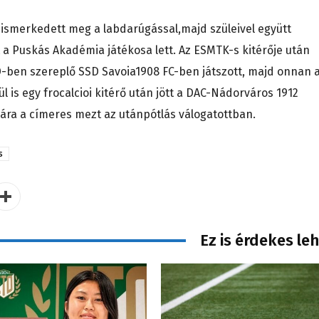
t ismerkedett meg a labdarúgással,majd szüleivel együtt
 a Puskás Akadémia játékosa lett. Az ESMTK-s kitérője után
D-ben szereplő SSD Savoia1908 FC-ben játszott, majd onnan 
ül is egy frocalcioi kitérő után jött a DAC-Nádorváros 1912
gára a címeres mezt az utánpótlás válogatottban.
s
Ez is érdekes le