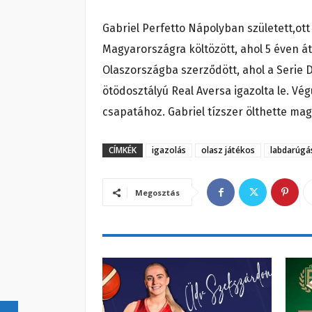
Gabriel Perfetto Nápolyban született,ot
Magyarországra költözött, ahol 5 éven át
Olaszországba szerződött, ahol a Serie 
ötödosztályú Real Aversa igazolta le. Vég
csapatához. Gabriel tízszer ölthette ma
CÍMKÉK
igazolás
olasz játékos
labdarúgá
Megosztás