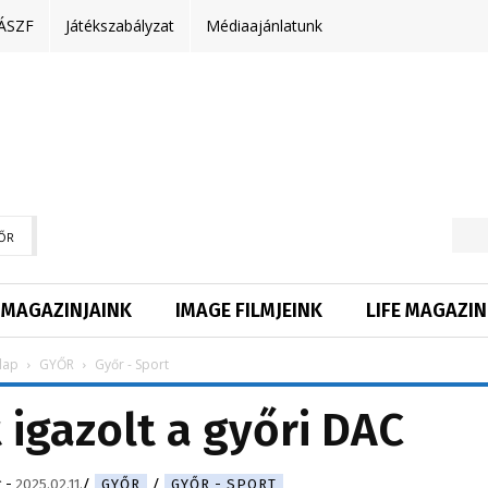
ÁSZF
Játékszabályzat
Médiaajánlatunk
ŐR
MAGAZINJAINK
IMAGE FILMJEINK
LIFE MAGAZIN
lap
GYŐR
Győr - Sport
 igazolt a győri DAC
g
-
2025.02.11.
GYŐR
GYŐR - SPORT