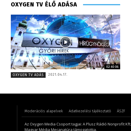
OXYGEN TV ÉLŐ ADÁSA
02:40:06
Szentgáthi Csaba – főszerkesztő – 2008
Farkasdi
2021.04.17.
OXYGEN TV ADÁS
Moderációs alapelvek
Adatkezelési tájékoztató
ÁSZF
Az Oxygen Media Csoport tagjai: A Plusz Rádió Nonprofit Kft.,
Magyar Média Mecanatúra támogatottja.