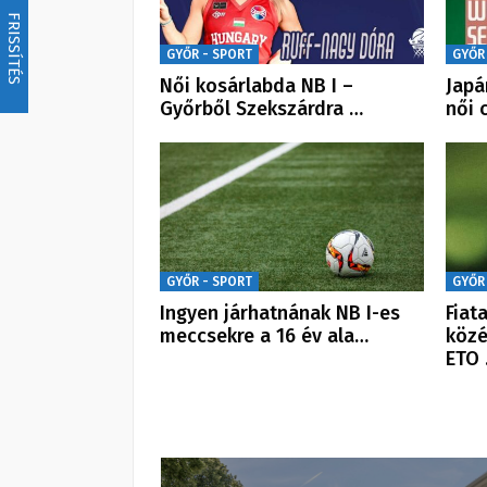
FRISSÍTÉS
GYŐR - SPORT
GYŐR
Női kosárlabda NB I –
Japá
Győrből Szekszárdra …
női 
GYŐR - SPORT
GYŐR
Ingyen járhatnának NB I-es
Fiat
meccsekre a 16 év ala…
közé
ETO