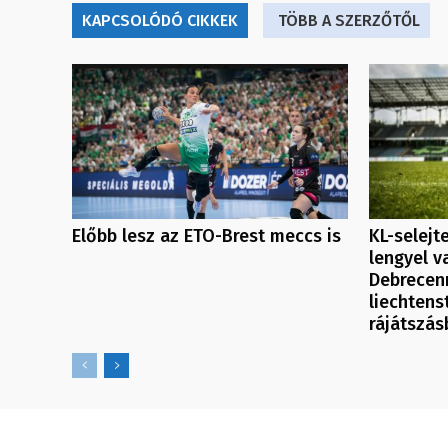
KAPCSOLÓDÓ CIKKEK
TÖBB A SZERZŐTŐL
Előbb lesz az ETO-Brest meccs is
KL-selejt
lengyel v
Debrecenn
liechtenst
rájátszás