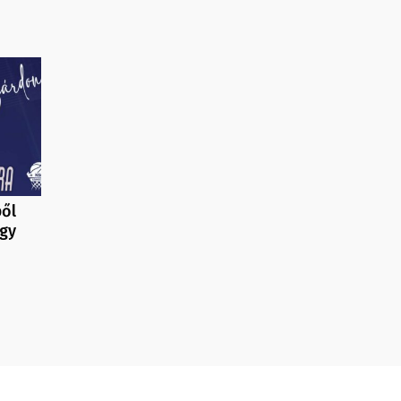
ből
agy