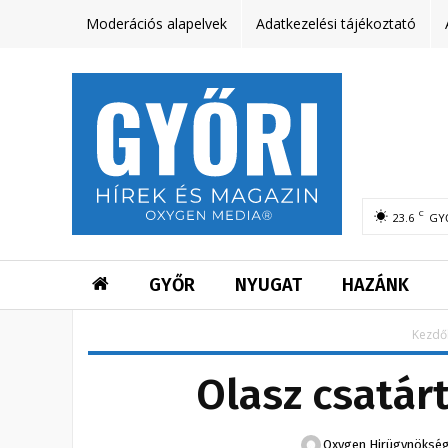
Moderációs alapelvek
Adatkezelési tájékoztató
C
23.6
GY
GYŐR
NYUGAT
HAZÁNK
Kezdő
Olasz csatárt
Oxygen Hirügynöksé