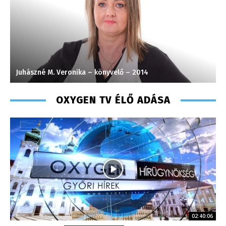
Varga László – operatőr-vágó – 2020
K
OXYGEN TV ÉLŐ ADÁSA
02:40:06