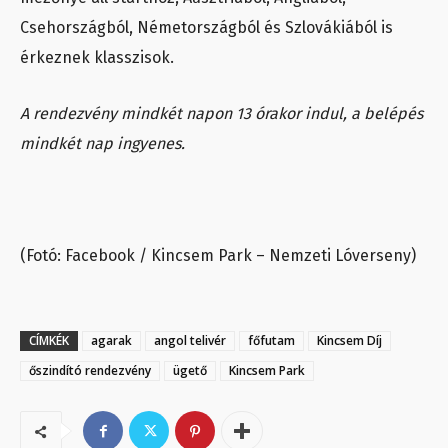
Csehországból, Németországból és Szlovákiából is
érkeznek klasszisok.
A rendezvény mindkét napon 13 órakor indul, a belépés
mindkét nap ingyenes.
(Fotó: Facebook / Kincsem Park – Nemzeti Lóverseny)
CÍMKÉK
agarak
angol telivér
főfutam
Kincsem Díj
őszindító rendezvény
ügető
Kincsem Park