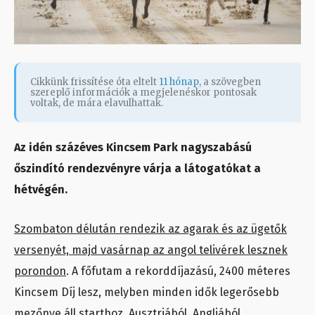
Cikkünk frissítése óta eltelt
11 hónap
, a szövegben
szereplő információk a megjelenéskor pontosak
voltak, de mára elavulhattak.
Az idén százéves Kincsem Park nagyszabású
őszindító rendezvényre várja a látogatókat a
hétvégén.
Szombaton
délután rendezik az agarak és az ügetők
versenyét, majd vasárnap az angol telivérek lesznek
porondon
. A főfutam a rekorddíjazású, 2400 méteres
Kincsem Díj lesz, melyben minden idők legerősebb
mezőnye áll starthoz, Ausztriából, Angliából,