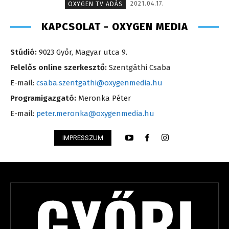
2021.04.17.
OXYGEN TV ADÁS
KAPCSOLAT - OXYGEN MEDIA
Stúdió:
9023 Győr, Magyar utca 9.
Felelős online szerkesztő:
Szentgáthi Csaba
E-mail:
csaba.szentgathi@oxygenmedia.hu
Programigazgató:
Meronka Péter
E-mail:
peter.meronka@oxygenmedia.hu
IMPRESSZUM