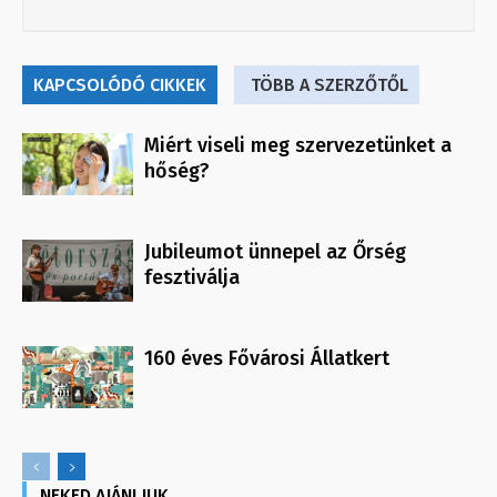
KAPCSOLÓDÓ CIKKEK
TÖBB A SZERZŐTŐL
Miért viseli meg szervezetünket a
hőség?
Jubileumot ünnepel az Őrség
fesztiválja
160 éves Fővárosi Állatkert
NEKED AJÁNLJUK