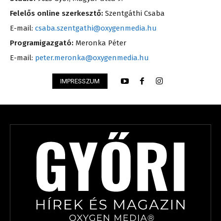
Felelős online szerkesztő:
Szentgáthi Csaba
E-mail:
csaba.szentgathi@oxygenmedia.hu
Programigazgató:
Meronka Péter
E-mail:
peter.meronka@oxygenmedia.hu
IMPRESSZUM