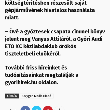
költségtérítésben részesült saját
gépjárművének hivatalos használata
miatt.
– Övé a győztesek csapata címmel könyv
jelent meg Vanyus Attiláról, a Győri Audi
ETO KC kézilabdaklub örökös
tiszteletbeli elnökéről.
További friss híreinket és
tudósításainkat megtalálják a
gyorihirek.hu oldalon.
CÍMKÉK
Oxygen Media Híadó