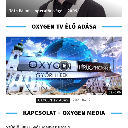
Tóth Bálint – operatőr-vágó – 2009
T
OXYGEN TV ÉLŐ ADÁSA
02:40:06
2021.04.17.
OXYGEN TV ADÁS
KAPCSOLAT - OXYGEN MEDIA
Stúdió:
9023 Győr, Magyar utca 9.