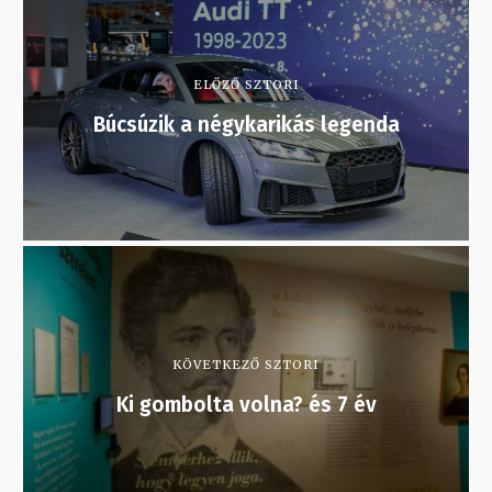
ELŐZŐ SZTORI
Búcsúzik a négykarikás legenda
KÖVETKEZŐ SZTORI
Ki gombolta volna? és 7 év