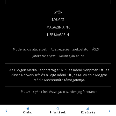
GYŐR
NYUGAT
MAGAZINJAINK
LIFE MAGAZIN
Moderációs alapelvek
Adatkezelési tájékoztató
ÁSZF
Játékszabályzat
Médiaajánlatunk
Az Oxygen Media Csoport tagjai: A Plusz Rádió Nonprofit Kft., az
Alisca Network Kft. és a Lajta Rádió Kft., az MTVA és a Magyar
Média Mecanatúra támogatottja.
©
2026
- Győri Hírek és Magazin. Minden jog fenntartva.
Címlap
Frissítések
Közösség