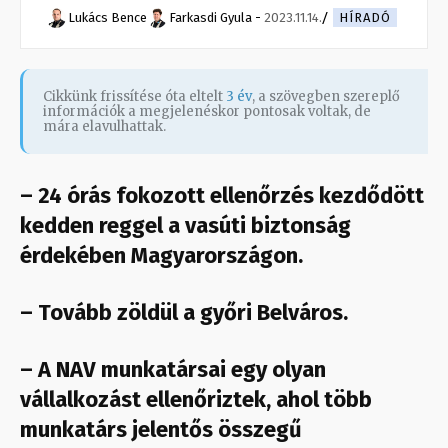
Lukács Bence
Farkasdi Gyula
-
2023.11.14.
HÍRADÓ
Cikkünk frissítése óta eltelt
3 év
, a szövegben szereplő
információk a megjelenéskor pontosak voltak, de
mára elavulhattak.
– 24 órás fokozott ellenőrzés kezdődött
kedden reggel a vasúti biztonság
érdekében Magyarországon.
– Tovább zöldül a győri Belváros.
– A NAV munkatársai egy olyan
vállalkozást ellenőriztek, ahol több
munkatárs jelentős összegű