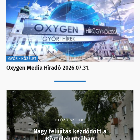
GYŐR - KÖZÉLET
Oxygen Media Híradó 2026.07.31.
ELŐZŐ SZTORI
Nagy felújítás kezdődött a
Köztelek utcában