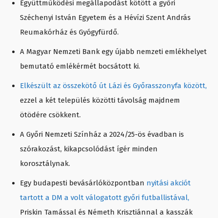
Együttműködési megállapodást kötött a győri
Széchenyi István Egyetem és a Hévízi Szent András
Reumakórház és Gyógyfürdő.
A Magyar Nemzeti Bank egy újabb nemzeti emlékhelyet
bemutató emlékérmét bocsátott ki.
Elkészült az összekötő út Lázi és Győrasszonyfa között,
ezzel a két település közötti távolság majdnem
ötödére csökkent.
A Győri Nemzeti Színház a 2024/25-ös évadban is
szórakozást, kikapcsolódást ígér minden
korosztálynak.
Egy budapesti bevásárlóközpontban
nyitási akciót
tartott a DM a volt válogatott győri futballistával,
Priskin Tamással és Németh Krisztiánnal a kasszák