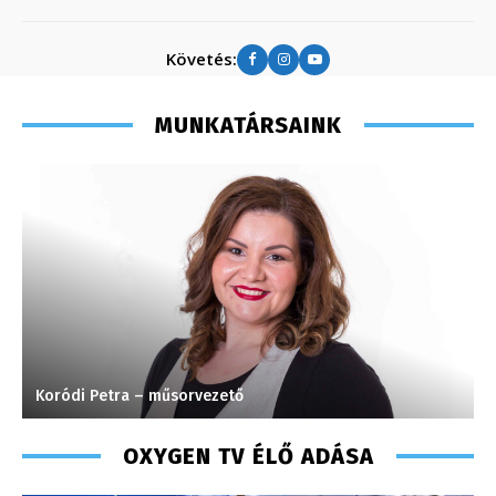
Követés:
MUNKATÁRSAINK
Koródi Petra – műsorvezető
F
OXYGEN TV ÉLŐ ADÁSA