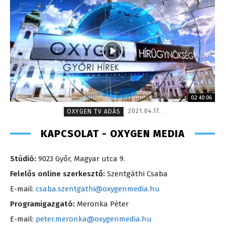
02:40:06
2021.04.17.
OXYGEN TV ADÁS
KAPCSOLAT - OXYGEN MEDIA
Stúdió:
9023 Győr, Magyar utca 9.
Felelős online szerkesztő:
Szentgáthi Csaba
E-mail:
csaba.szentgathi@oxygenmedia.hu
Programigazgató:
Meronka Péter
E-mail:
peter.meronka@oxygenmedia.hu