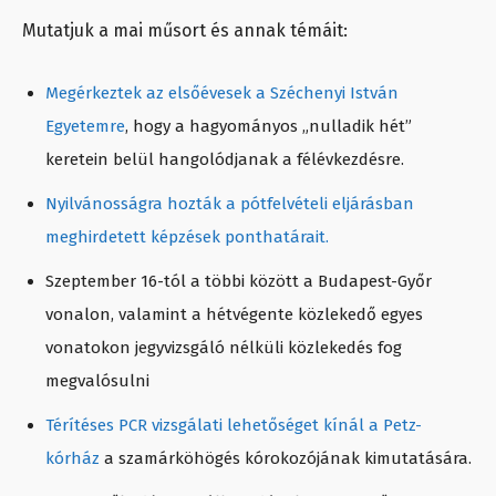
Mutatjuk a mai műsort és annak témáit:
Megérkeztek az elsőévesek a Széchenyi István
Egyetemre
, hogy a hagyományos „nulladik hét”
keretein belül hangolódjanak a félévkezdésre.
Nyilvánosságra hozták a pótfelvételi eljárásban
meghirdetett képzések ponthatárait.
Szeptember 16-tól a többi között a Budapest-Győr
vonalon, valamint a hétvégente közlekedő egyes
vonatokon jegyvizsgáló nélküli közlekedés fog
megvalósulni
Térítéses PCR vizsgálati lehetőséget kínál a Petz-
kórház
a szamárköhögés kórokozójának kimutatására.