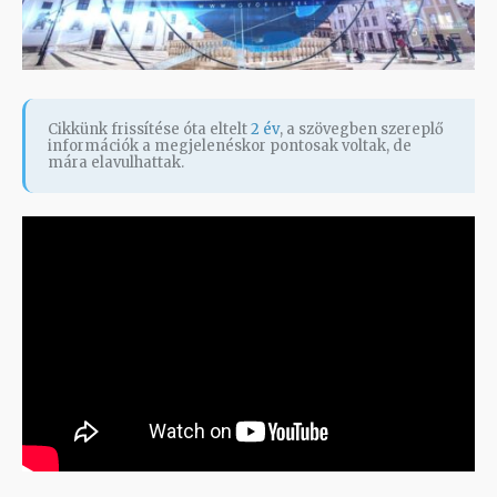
Cikkünk frissítése óta eltelt
2 év
, a szövegben szereplő
információk a megjelenéskor pontosak voltak, de
mára elavulhattak.