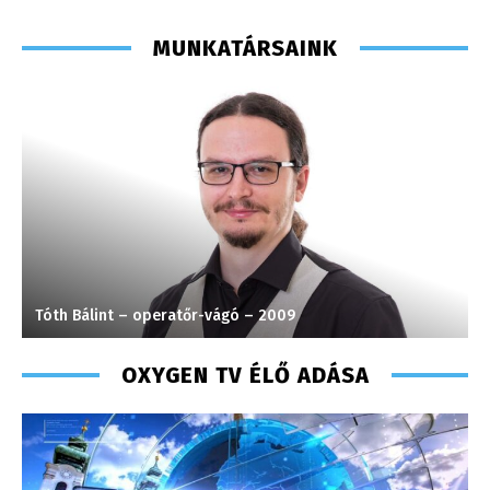
MUNKATÁRSAINK
Tóth Bálint – operatőr-vágó – 2009
T
OXYGEN TV ÉLŐ ADÁSA