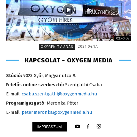
02:40:06
2021.04.17.
OXYGEN TV ADÁS
KAPCSOLAT - OXYGEN MEDIA
Stúdió:
9023 Győr, Magyar utca 9.
Felelős online szerkesztő:
Szentgáthi Csaba
E-mail:
csaba.szentgathi@oxygenmedia.hu
Programigazgató:
Meronka Péter
E-mail:
peter.meronka@oxygenmedia.hu
IMPRESSZUM