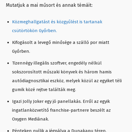
Mutatjuk a mai műsort és annak témáit:
Közmeghallgatást és közgyűlést is tartanak
csütörtökön Győrben.
Kifogásolt a levegő minősége a szálló por miatt
Győrben.
Tizennégy illegális szoftver, engedély nélkül
sokszorosított műszaki könyvek és három hamis
autódiagnosztikai eszköz, melyek közül az egyiket téli
gumik közé rejtve találták meg.
Igazi Jolly Joker egy jó panellakás. Erről az egyik
ingatlanközvetítő franchise-partnere beszélt az
Oxygen Mediának.
Pénteken nyílik a jégpálya a Dunakapu téren.