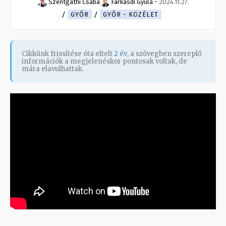
Szentgáthi Csaba
Farkasdi Gyula
-
2024.11.27.
GYŐR
GYŐR - KÖZÉLET
Cikkünk frissítése óta eltelt
2 év
, a szövegben szereplő
információk a megjelenéskor pontosak voltak, de
mára elavulhattak.