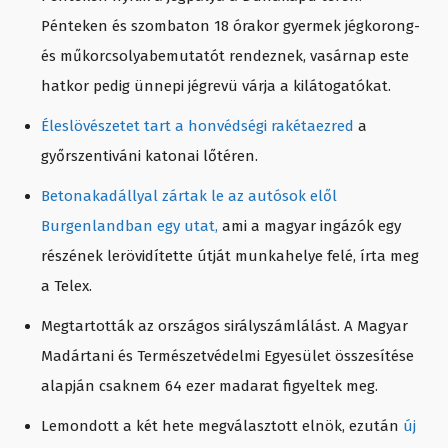
Pénteken és szombaton 18 órakor gyermek jégkorong-
és műkorcsolyabemutatót rendeznek, vasárnap este
hatkor pedig ünnepi jégrevü várja a kilátogatókat.
Éleslövészetet tart a honvédségi rakétaezred
a
győrszentiváni katonai lőtéren.
Betonakadállyal zártak le az autósok elől
Burgenlandban egy utat,
ami a magyar ingázók egy
részének lerövidítette útját munkahelye felé, írta meg
a Telex.
Megtartották az országos sirályszámlálást. A Magyar
Madártani és Természetvédelmi Egyesület összesítése
alapján csaknem 64 ezer madarat figyeltek meg.
Lemondott a két hete megválasztott elnök, ezután
új