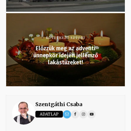
KÖVETKEZŐ SZTORI
Előzzük meg az adventi
ünnepkör idején jellemző
lakástüzeket!
Szentgáthi Csaba
ADATLAP