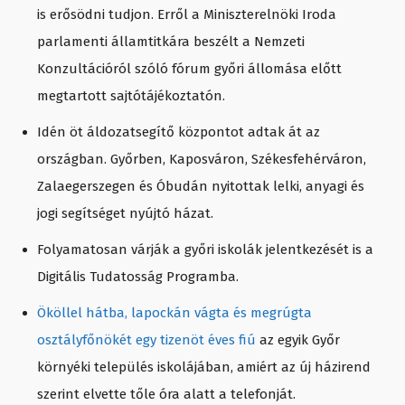
is erősödni tudjon. Erről a Miniszterelnöki Iroda
parlamenti államtitkára beszélt a Nemzeti
Konzultációról szóló fórum győri állomása előtt
megtartott sajtótájékoztatón.
Idén öt áldozatsegítő központot adtak át az
országban. Győrben, Kaposváron, Székesfehérváron,
Zalaegerszegen és Óbudán nyitottak lelki, anyagi és
jogi segítséget nyújtó házat.
Folyamatosan várják a győri iskolák jelentkezését is a
Digitális Tudatosság Programba.
Ököllel hátba, lapockán vágta és megrúgta
osztályfőnökét egy tizenöt éves fiú
az egyik Győr
környéki település iskolájában, amiért az új házirend
szerint elvette tőle óra alatt a telefonját.