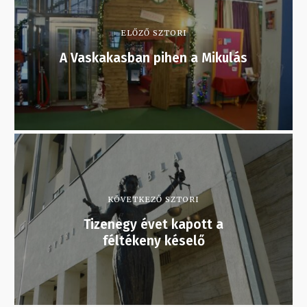
ELŐZŐ SZTORI
A Vaskakasban pihen a Mikulás
KÖVETKEZŐ SZTORI
Tizenegy évet kapott a
féltékeny késelő