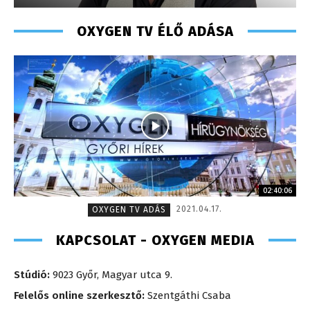
OXYGEN TV ÉLŐ ADÁSA
02:40:06
2021.04.17.
OXYGEN TV ADÁS
KAPCSOLAT - OXYGEN MEDIA
Stúdió:
9023 Győr, Magyar utca 9.
Felelős online szerkesztő:
Szentgáthi Csaba