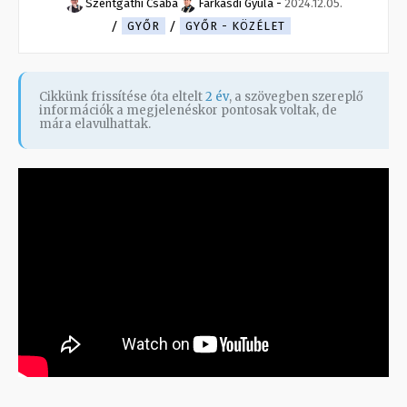
Szentgáthi Csaba
Farkasdi Gyula
-
2024.12.05.
GYŐR
GYŐR - KÖZÉLET
Cikkünk frissítése óta eltelt
2 év
, a szövegben szereplő
információk a megjelenéskor pontosak voltak, de
mára elavulhattak.