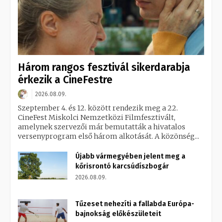
Három rangos fesztivál sikerdarabja
érkezik a CineFestre
2026.08.09.
Szeptember 4. és 12. között rendezik meg a 22.
CineFest Miskolci Nemzetközi Filmfesztivált,
amelynek szervezői már bemutatták a hivatalos
versenyprogram első három alkotását. A közönség...
Újabb vármegyében jelent meg a
kőrisrontó karcsúdíszbogár
2026.08.09.
Tűzeset nehezíti a fallabda Európa-
bajnokság előkészületeit