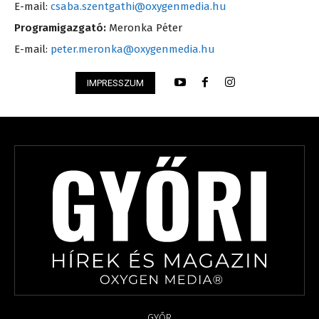
E-mail:
csaba.szentgathi@oxygenmedia.hu
Programigazgató:
Meronka Péter
E-mail:
peter.meronka@oxygenmedia.hu
IMPRESSZUM
GYŐR