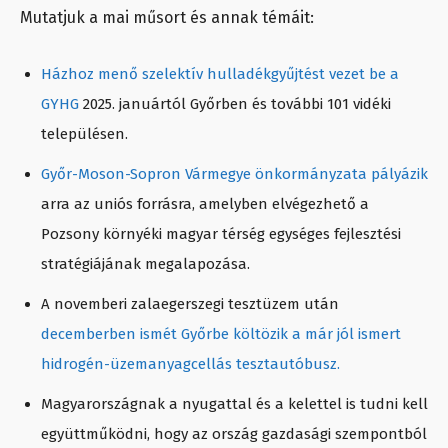
Mutatjuk a mai műsort és annak témáit:
Házhoz menő szelektív hulladékgyűjtést vezet be a
GYHG
2025. januártól Győrben és további 101 vidéki
településen.
Győr-Moson-Sopron Vármegye önkormányzata pályázik
arra az uniós forrásra, amelyben elvégezhető a
Pozsony környéki magyar térség egységes fejlesztési
stratégiájának megalapozása.
A novemberi zalaegerszegi tesztüzem után
decemberben ismét Győrbe költözik a már jól ismert
hidrogén-üzemanyagcellás tesztautóbusz.
Magyarországnak a nyugattal és a kelettel is tudni kell
együttműködni, hogy az ország gazdasági szempontból