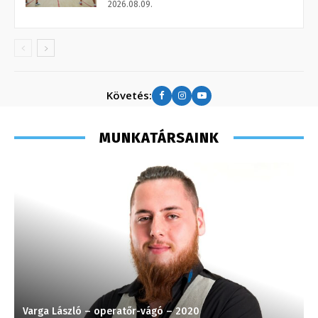
2026.08.09.
Követés:
MUNKATÁRSAINK
Varga László – operatőr-vágó – 2020
K