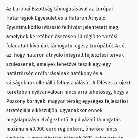
Az Európai Bizottság támogatásával az Európai
Határrégiók Egyesület és a Határon Átnyúló
Együttmuködési Misszió felhívást jelentetett meg,
amelynek keretében összesen 10 régió tervezési
feladatait kívánják támogatni egész Európából. A cél
az, hogy határon átnyúló integrált fejlesztési tervek
szülessenek, amelyek lehetővé teszik egy-egy
határtérség erőforrásainak hatékony és a
válságoknak ellenálló felhasználását. A féléves projekt
keretében nyilvánvalóan nincs arra lehetőség, hogy a
Pozsony környéki magyar térség egységes fejlesztési
stratégiája elkészüljön, ugyanakkor ennek
megalapozása elvégezhető. A pályázati támogatás
maximum 40.000 euró régiónként, önerőre nincs