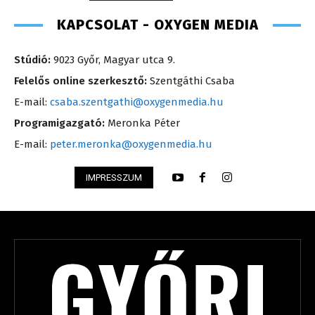
KAPCSOLAT - OXYGEN MEDIA
Stúdió:
9023 Győr, Magyar utca 9.
Felelős online szerkesztő:
Szentgáthi Csaba
E-mail:
csaba.szentgathi@oxygenmedia.hu
Programigazgató:
Meronka Péter
E-mail:
peter.meronka@oxygenmedia.hu
IMPRESSZUM