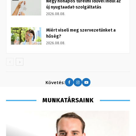
Négy hónapos türelmi idővel indul az
új nyugtaadat-szolgáltatás
2026.08.08.
Miért viseli meg szervezetünket a
hőség?
2026.08.08.
Követés:
MUNKATÁRSAINK