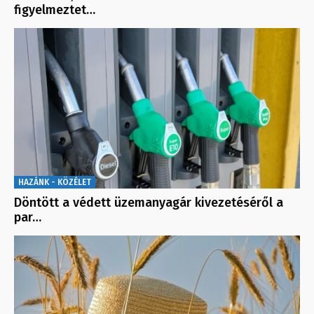
figyelmeztet…
HAZÁNK - KÖZÉLET
Döntött a védett üzemanyagár kivezetéséről a
par…