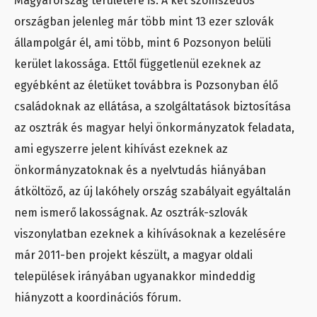
Magyarország területére is. A két szomszédos
országban jelenleg már több mint 13 ezer szlovák
állampolgár él, ami több, mint 6 Pozsonyon belüli
kerület lakossága. Ettől függetlenül ezeknek az
egyébként az életüket továbbra is Pozsonyban élő
családoknak az ellátása, a szolgáltatások biztosítása
az osztrák és magyar helyi önkormányzatok feladata,
ami egyszerre jelent kihívást ezeknek az
önkormányzatoknak és a nyelvtudás hiányában
átköltöző, az új lakóhely ország szabályait egyáltalán
nem ismerő lakosságnak. Az osztrák-szlovák
viszonylatban ezeknek a kihívásoknak a kezelésére
már 2011-ben projekt készült, a magyar oldali
települések irányában ugyanakkor mindeddig
hiányzott a koordinációs fórum.