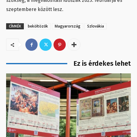
szükség, a megvalósítási időszak 2025. februárja és
szeptembere között lesz.
CÍMKÉK
beköltözők
Magyarország
Szlovákia
Ez is érdekes lehet