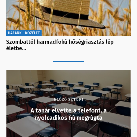
HAZÁNK - KÖZÉLET
Szombattól harmadfokú hőségriasztás lép
életbe…
ELŐZŐ SZTORI
A tanár elvette a telefont, a
nyolcadikos fiú megrúgta