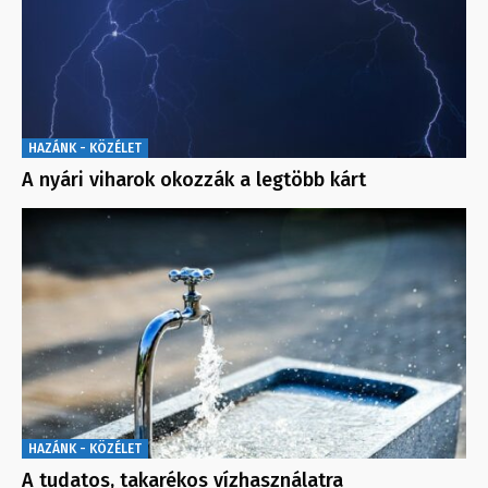
HAZÁNK - KÖZÉLET
A nyári viharok okozzák a legtöbb kárt
HAZÁNK - KÖZÉLET
A tudatos, takarékos vízhasználatra