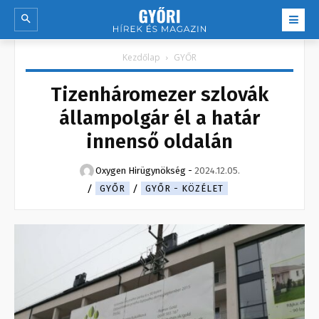
Kezdőlap
GYŐR
Tizenháromezer szlovák
állampolgár él a határ
innenső oldalán
Oxygen Hirügynökség
-
2024.12.05.
GYŐR
GYŐR - KÖZÉLET