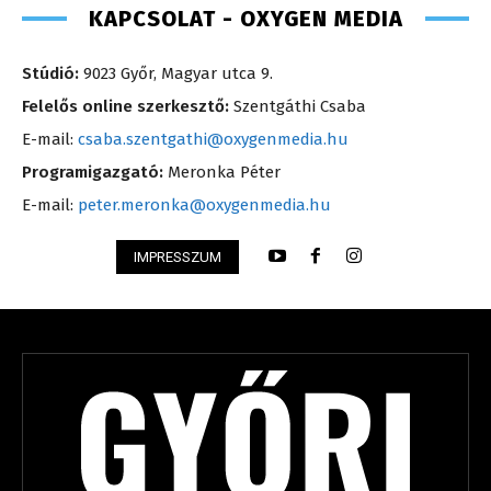
KAPCSOLAT - OXYGEN MEDIA
Stúdió:
9023 Győr, Magyar utca 9.
Felelős online szerkesztő:
Szentgáthi Csaba
E-mail:
csaba.szentgathi@oxygenmedia.hu
Programigazgató:
Meronka Péter
E-mail:
peter.meronka@oxygenmedia.hu
IMPRESSZUM