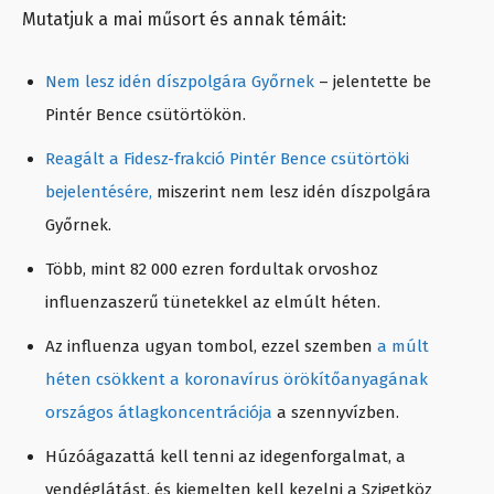
Mutatjuk a mai műsort és annak témáit:
Nem lesz idén díszpolgára Győrnek
– jelentette be
Pintér Bence csütörtökön.
Reagált a Fidesz-frakció Pintér Bence csütörtöki
bejelentésére,
miszerint nem lesz idén díszpolgára
Győrnek.
Több, mint 82 000 ezren fordultak orvoshoz
influenzaszerű tünetekkel az elmúlt héten.
Az influenza ugyan tombol, ezzel szemben
a múlt
héten csökkent a koronavírus örökítőanyagának
országos átlagkoncentrációja
a szennyvízben.
Húzóágazattá kell tenni az idegenforgalmat, a
vendéglátást, és kiemelten kell kezelni a Szigetköz