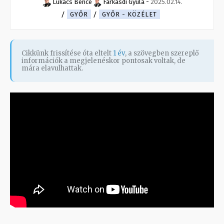
Lukács Bence
Farkasdi Gyula
-
2025.02.14.
GYŐR
GYŐR - KÖZÉLET
Cikkünk frissítése óta eltelt
1 év
, a szövegben szereplő
információk a megjelenéskor pontosak voltak, de
mára elavulhattak.