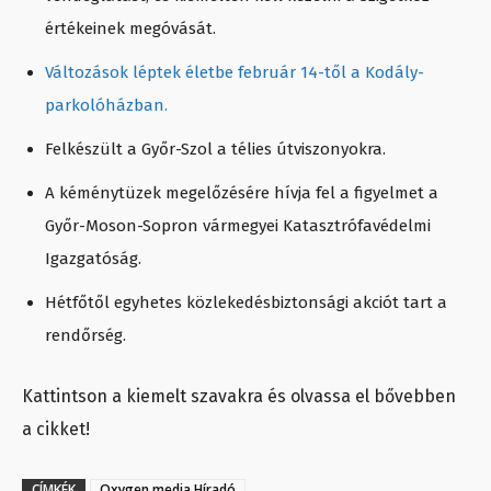
értékeinek megóvását.
Változások léptek életbe február 14-től a Kodály-
parkolóházban.
Felkészült a Győr-Szol a télies útviszonyokra.
A kéménytüzek megelőzésére hívja fel a figyelmet a
Győr-Moson-Sopron vármegyei Katasztrófavédelmi
Igazgatóság.
Hétfőtől egyhetes közlekedésbiztonsági akciót tart a
rendőrség.
Kattintson a kiemelt szavakra és olvassa el bővebben
a cikket!
CÍMKÉK
Oxygen media Híradó