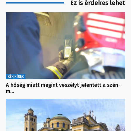
Ez is érdekes lehet
KÉK HÍREK
A hőség miatt megint veszélyt jelentett a szén-
m…