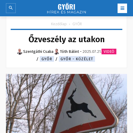
Kezdőlap
GYŐR
Őzveszély az utakon
Szentgáthi Csaba
Tóth Bálint
-
2025.07.21.
VIDEÓ
GYŐR
GYŐR - KÖZÉLET