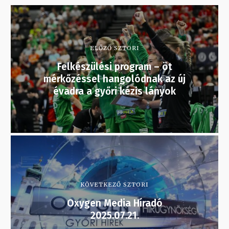
ELŐZŐ SZTORI
Felkészülési program – öt
mérkőzéssel hangolódnak az új
évadra a győri kézis lányok
KÖVETKEZŐ SZTORI
Oxygen Media Híradó
2025.07.21.