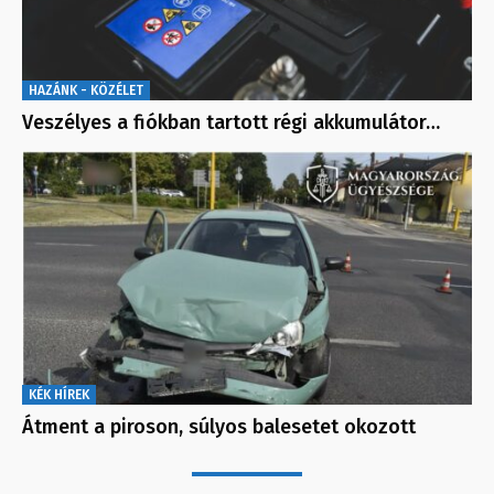
HAZÁNK - KÖZÉLET
Veszélyes a fiókban tartott régi akkumulátor…
KÉK HÍREK
Átment a piroson, súlyos balesetet okozott