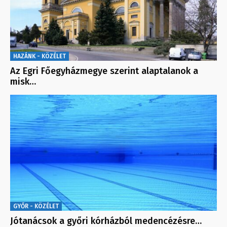
HAZÁNK - KÖZÉLET
Az Egri Főegyházmegye szerint alaptalanok a
misk…
GYŐR - KÖZÉLET
Jótanácsok a győri kórházból medencézésre…