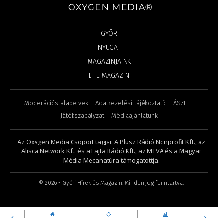
GYŐR
NYUGAT
MAGAZINJAINK
LIFE MAGAZIN
Moderációs alapelvek
Adatkezelési tájékoztató
ÁSZF
Játékszabályzat
Médiaajánlatunk
Az Oxygen Media Csoport tagjai: A Plusz Rádió Nonprofit Kft., az
Alisca Network Kft. és a Lajta Rádió Kft., az MTVA és a Magyar
Média Mecanatúra támogatottja.
©
2026
- Győri Hírek és Magazin. Minden jog fenntartva.