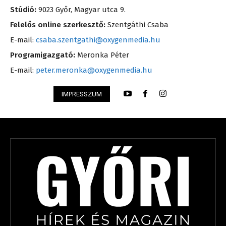
Stúdió:
9023 Győr, Magyar utca 9.
Felelős online szerkesztő:
Szentgáthi Csaba
E-mail:
csaba.szentgathi@oxygenmedia.hu
Programigazgató:
Meronka Péter
E-mail:
peter.meronka@oxygenmedia.hu
IMPRESSZUM