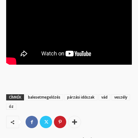
CÍMKÉK
balesetmegelőzés
párzási időszak
vád
veszély
óz