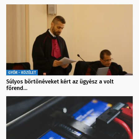
GYŐR - KÖZÉLET
Súlyos börtönéveket kért az ügyész a volt
főrend…