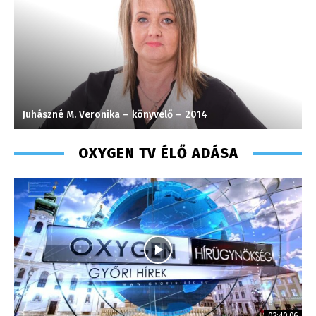
Turi Szilvia- könyvelési asszisztens
OXYGEN TV ÉLŐ ADÁSA
02:40:06