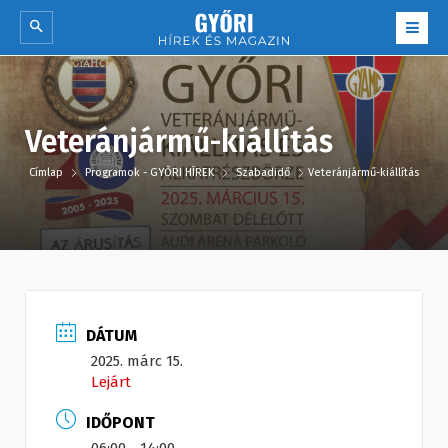
Veteránjármű-kiállítás
Címlap
Programok - GYŐRI HÍREK
Szabadidő
Veteránjármű-kiállítás
DÁTUM
2025. márc 15.
Lejárt
IDŐPONT