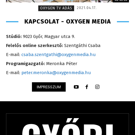
2021.04.17.
OXYGEN TV ADÁS
KAPCSOLAT - OXYGEN MEDIA
Stúdió:
9023 Győr, Magyar utca 9.
Felelős online szerkesztő:
Szentgáthi Csaba
E-mail:
csaba.szentgathi@oxygenmedia.hu
Programigazgató:
Meronka Péter
E-mail:
peter.meronka@oxygenmedia.hu
IMPRESSZUM