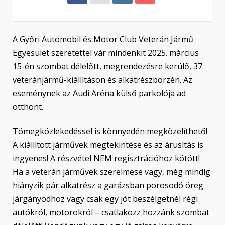
A Győri Automobil és Motor Club Veterán Jármű
Egyesület szeretettel vár mindenkit 2025. március
15-én szombat délelőtt, megrendezésre kerülő, 37.
veteránjármű-kiállításon és alkatrészbörzén. Az
eseménynek az Audi Aréna külső parkolója ad
otthont.
Tömegközlekedéssel is könnyedén megközelíthető!
A kiállított járművek megtekintése és az árusítás is
ingyenes! A részvétel NEM regisztrációhoz kötött!
Ha a veterán járművek szerelmese vagy, még mindig
hiányzik pár alkatrész a garázsban porosodó öreg
járgányodhoz vagy csak egy jót beszélgetnél régi
autókról, motorokról – csatlakozz hozzánk szombat