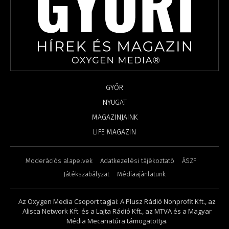
GYŐR
NYUGAT
MAGAZINJAINK
LIFE MAGAZIN
Moderációs alapelvek
Adatkezelési tájékoztató
ÁSZF
Játékszabályzat
Médiaajánlatunk
Az Oxygen Media Csoport tagjai: A Plusz Rádió Nonprofit Kft., az
Alisca Network Kft. és a Lajta Rádió Kft., az MTVA és a Magyar
Média Mecanatúra támogatottja.