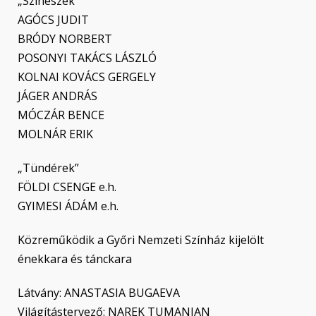
„Színészek”
AGÓCS JUDIT
BRÓDY NORBERT
POSONYI TAKÁCS LÁSZLÓ
KOLNAI KOVÁCS GERGELY
JÁGER ANDRÁS
MÓCZÁR BENCE
MOLNÁR ERIK
„Tündérek”
FÖLDI CSENGE e.h.
GYIMESI ÁDÁM e.h.
Közreműködik a Győri Nemzeti Színház kijelölt
énekkara és tánckara
Látvány: ANASTASIA BUGAEVA
Világítástervező: NAREK TUMANIAN