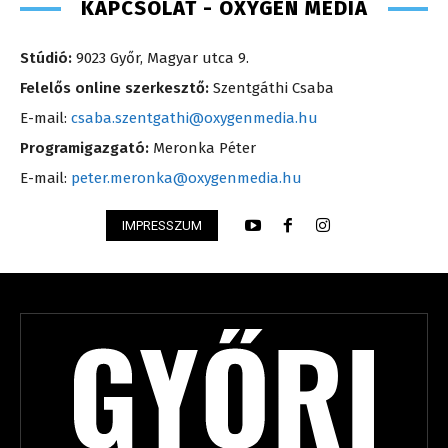
KAPCSOLAT - OXYGEN MEDIA
Stúdió:
9023 Győr, Magyar utca 9.
Felelős online szerkesztő:
Szentgáthi Csaba
E-mail:
csaba.szentgathi@oxygenmedia.hu
Programigazgató:
Meronka Péter
E-mail:
peter.meronka@oxygenmedia.hu
IMPRESSZUM