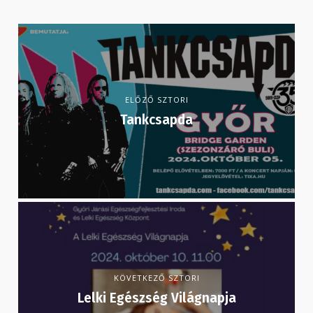
ELŐZŐ SZTORI
Tankcsapda
KÖVETKEZŐ SZTORI
Lelki Egészség Világnapja