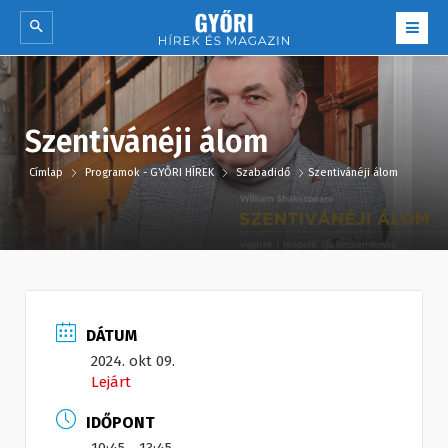
Szentivánéji álom
Címlap
Programok - GYŐRI HÍREK
Szabadidő
Szentivánéji álom
DÁTUM
2024. okt 09.
Lejárt
IDŐPONT