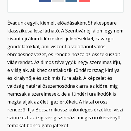
Évadunk egyik kiemelt előadásaként Shakespeare
klasszikusa lesz látható. A Szentivánéji álom egy nem
kívánt éji álom lidércekkel, jelenésekkel, kavargó
gondolatokkal, ami viszont a valótlanul valós
ébredéshez vezet, és rendbe hozza az összekuszált
világrendet. Az álmos tévelygők négy szerelmes ifjú,
e világiak, akikhez csatlakozik tündérország királya
és királynője és sok más fura alak. A képzelet és
valóság határai összemosódnak arra az időre, míg
nemcsak a szerelmesek, de a tündéri uralkodók is
megtalálják az élet igaz értékeit. A fiatal orosz
rendező, Ilja Bocsarnikovsz különleges érzékkel viszi
színre ezt az ízig-vérig színházi, mégis örökérvényű
témákat boncolgató játékot.