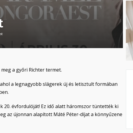
t
st
 meg a győri Richter termet.
, ahol a legnagyobb slágerek új és letisztult formában
ben.
20. évfordulóját! Ez idő alatt háromszor tüntették ki
eg az újonnan alapított Máté Péter-díjat a könnyűzene