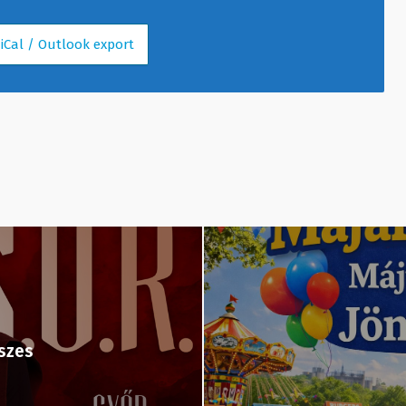
 iCal / Outlook export
szes