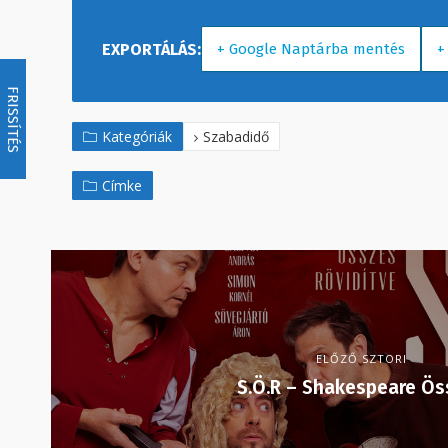
+ Google Naptárba mentés
+
FRISSÍTÉS
Kategóriák
Szabadidő
Címke
ELŐZŐ SZTORI
S.Ö.R – Shakespeare Ös