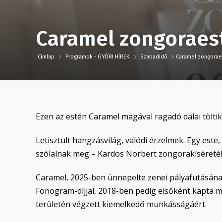
Caramel zongoraes
Címlap
Programok - GYŐRI HÍREK
Szabadidő
Caramel zongorae
Ezen az estén Caramel magával ragadó dalai töltik
Letisztult hangzásvilág, valódi érzelmek. Egy este
szólalnak meg – Kardos Norbert zongorakíséreté
Caramel, 2025-ben ünnepelte zenei pályafutásának 
Fonogram-díjjal, 2018-ben pedig elsőként kapta m
területén végzett kiemelkedő munkásságáért.