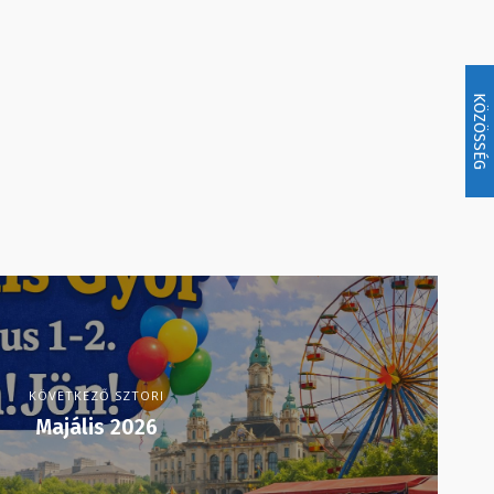
KÖZÖSSÉG
KÖVETKEZŐ SZTORI
Majális 2026