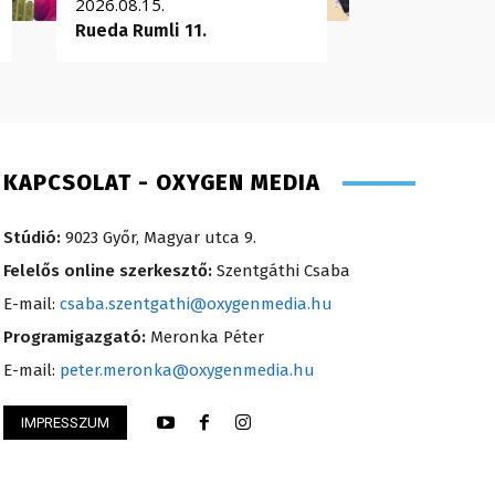
2026.08.15.
Rueda Rumli 11.
KAPCSOLAT - OXYGEN MEDIA
Stúdió:
9023 Győr, Magyar utca 9.
Felelős online szerkesztő:
Szentgáthi Csaba
E-mail:
csaba.szentgathi@oxygenmedia.hu
Programigazgató:
Meronka Péter
E-mail:
peter.meronka@oxygenmedia.hu
IMPRESSZUM
nikó – irodavezető – 2008
Scharek Zsuzsa – m