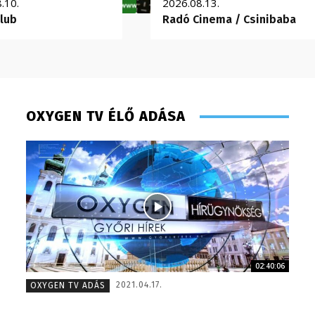
.10.
2026.08.13.
lub
Radó Cinema / Csinibaba
OXYGEN TV ÉLŐ ADÁSA
02:40:06
Tóth Bálint – operatőr-vágó – 2009
Torma A
2021.04.17.
OXYGEN TV ADÁS