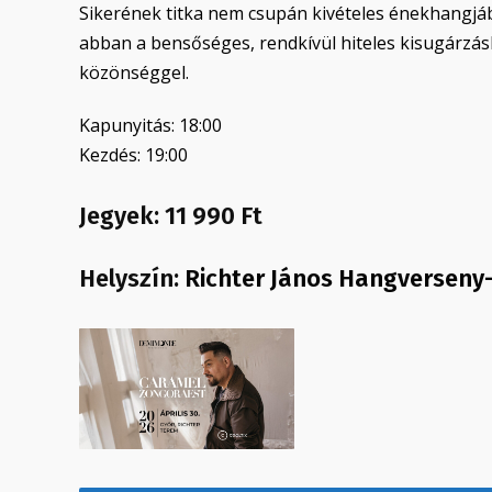
Sikerének titka nem csupán kivételes énekhangjáb
abban a bensőséges, rendkívül hiteles kisugárzás
közönséggel.
Kapunyitás: 18:00
Kezdés: 19:00
Jegyek: 11 990 Ft
Helyszín:
Richter János Hangverseny