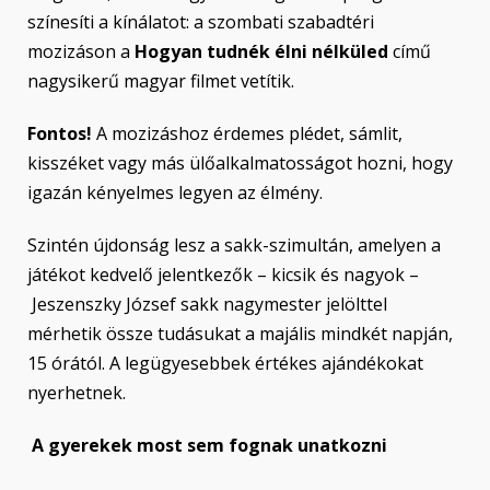
színesíti a kínálatot: a szombati szabadtéri
mozizáson a
Hogyan tudnék élni nélküled
című
nagysikerű magyar filmet vetítik.
Fontos!
A mozizáshoz érdemes plédet, sámlit,
kisszéket vagy más ülőalkalmatosságot hozni, hogy
igazán kényelmes legyen az élmény.
Szintén újdonság lesz a sakk-szimultán, amelyen a
játékot kedvelő jelentkezők – kicsik és nagyok –
Jeszenszky József sakk nagymester jelölttel
mérhetik össze tudásukat a majális mindkét napján,
15 órától. A legügyesebbek értékes ajándékokat
nyerhetnek.
A gyerekek most sem fognak unatkozni