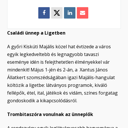
Családi ünnep a Ligetben
A győri Kiskúti Majális közel hat évtizede a város
egyik legkedveltebb és legnagyobb tavaszi
eseménye idén is felejthetetlen élményekkel vár
mindenkit! Május 1-jén és 2-án, a Xantus János
Állatkert szomszédságában igazi Majális-hangulat
költözik a ligetbe: látványos programok, kiváló
fellépők, étel, ital, játékok és vidám, színes forgatag
gondoskodik a kikapcsolódásról.
Trombitaszóra vonulnak az ünneplők
A rendezvény egyik leglátványosabb hagyománya a