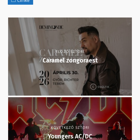
Címke
ELŐZŐ SZTORI
Caramel zongoraest
KÖVETKEZŐ SZTORI
Youngers AC/DC