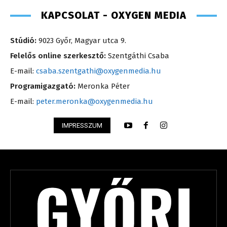
KAPCSOLAT - OXYGEN MEDIA
Stúdió:
9023 Győr, Magyar utca 9.
Felelős online szerkesztő:
Szentgáthi Csaba
E-mail:
csaba.szentgathi@oxygenmedia.hu
Programigazgató:
Meronka Péter
E-mail:
peter.meronka@oxygenmedia.hu
IMPRESSZUM