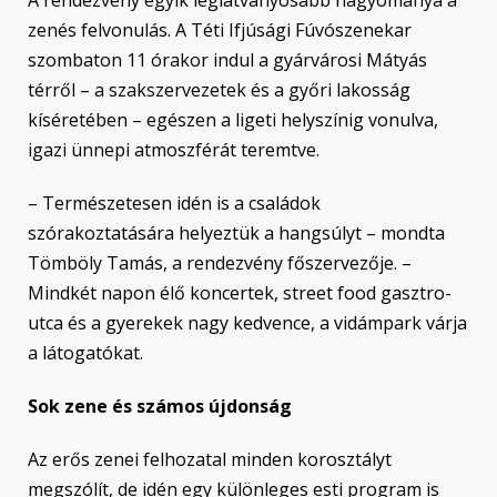
zenés felvonulás. A Téti Ifjúsági Fúvószenekar
szombaton 11 órakor indul a gyárvárosi Mátyás
térről – a szakszervezetek és a győri lakosság
kíséretében – egészen a ligeti helyszínig vonulva,
igazi ünnepi atmoszférát teremtve.
– Természetesen idén is a családok
szórakoztatására helyeztük a hangsúlyt – mondta
Tömböly Tamás, a rendezvény főszervezője. –
Mindkét napon élő koncertek, street food gasztro-
utca és a gyerekek nagy kedvence, a vidámpark várja
a látogatókat.
Sok zene és számos újdonság
Az erős zenei felhozatal minden korosztályt
megszólít, de idén egy különleges esti program is