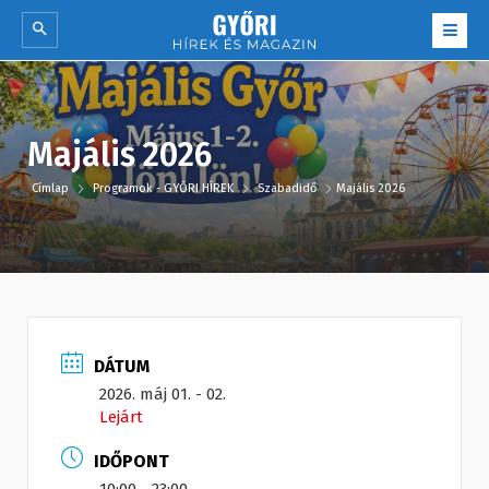
Majális 2026
Címlap
Programok - GYŐRI HÍREK
Szabadidő
Majális 2026
DÁTUM
2026. máj 01. - 02.
Lejárt
IDŐPONT