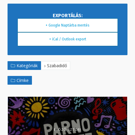
+ Google Naptárba mentés
+ iCal / Outlook export
Kategóriák
Szabadidő
Címke
ELŐZŐ SZTORI