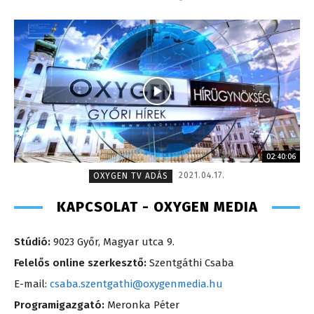
02:40:06
2021.04.17.
OXYGEN TV ADÁS
KAPCSOLAT - OXYGEN MEDIA
Stúdió:
9023 Győr, Magyar utca 9.
Felelős online szerkesztő:
Szentgáthi Csaba
E-mail:
csaba.szentgathi@oxygenmedia.hu
Programigazgató:
Meronka Péter