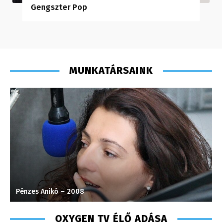
Gengszter Pop
MUNKATÁRSAINK
Pénzes Anikó – 2008
H
OXYGEN TV ÉLŐ ADÁSA