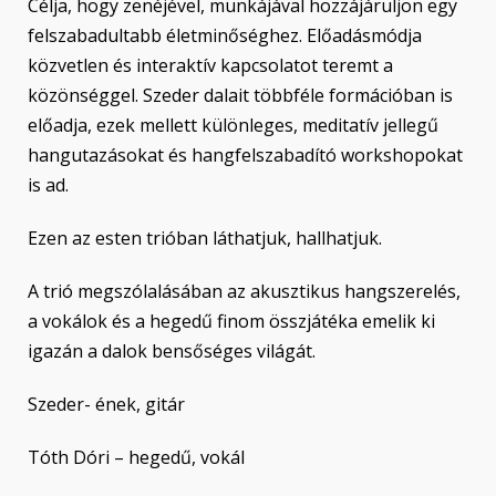
Célja, hogy zenéjével, munkájával hozzájáruljon egy
felszabadultabb életminőséghez. Előadásmódja
közvetlen és interaktív kapcsolatot teremt a
közönséggel. Szeder dalait többféle formációban is
előadja, ezek mellett különleges, meditatív jellegű
hangutazásokat és hangfelszabadító workshopokat
is ad.
Ezen az esten trióban láthatjuk, hallhatjuk.
A trió megszólalásában az akusztikus hangszerelés,
a vokálok és a hegedű finom összjátéka emelik ki
igazán a dalok bensőséges világát.
Szeder- ének, gitár
Tóth Dóri – hegedű, vokál