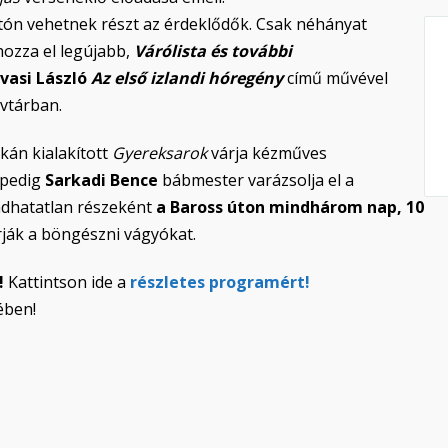
ón vehetnek részt az érdeklődők. Csak néhányat
hozza el legújabb,
Várólista és további
vasi László
Az első izlandi hóregény
című művével
vtárban.
kán kialakított
Gyereksarok
várja kézműves
 pedig
Sarkadi Bence
bábmester varázsolja el a
adhatatlan részeként
a Baross úton mindhárom nap, 10
ják a böngészni vágyókat.
!
Kattintson ide a
részletes programért!
ében!