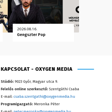
2026.08.16.
Gengszter Pop
KAPCSOLAT - OXYGEN MEDIA
Stúdió:
9023 Győr, Magyar utca 9.
Felelős online szerkesztő:
Szentgáthi Csaba
E-mail:
csaba.szentgathi@oxygenmedia.hu
Programigazgató:
Meronka Péter
E-mail:
peter.meronka@oxygenmedia.hu