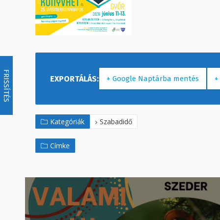
FRISSÍTÉS
+ Google Naptárba mentés
+
Kategóriák
Szabadidő
Címke