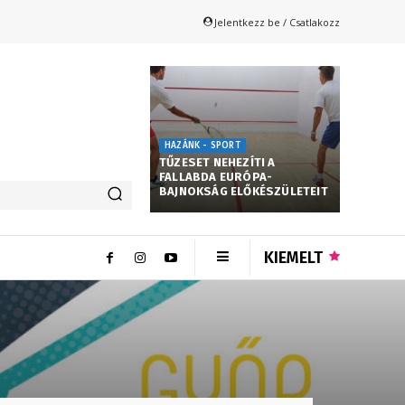
Jelentkezz be / Csatlakozz
HAZÁNK - SPORT
TŰZESET NEHEZÍTI A
FALLABDA EURÓPA-
BAJNOKSÁG ELŐKÉSZÜLETEIT
KIEMELT