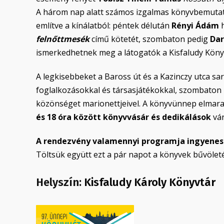
A három nap alatt számos izgalmas könyvbemutat
említve a kínálatból: péntek délután
Rényi Ádám
felnőttmesék
című kötetét, szombaton pedig
Dar
ismerkedhetnek meg a látogatók a Kisfaludy Köny
A legkisebbeket a Baross út és a Kazinczy utca sar
foglalkozásokkal és társasjátékokkal, szombaton
közönséget marionettjeivel. A könyvünnep elmar
és 18 óra között könyvvásár és dedikálások
vár
A rendezvény valamennyi programja ingyenes
Töltsük együtt ezt a pár napot a könyvek bűvölet
Helyszín:
Kisfaludy Károly Könyvtár