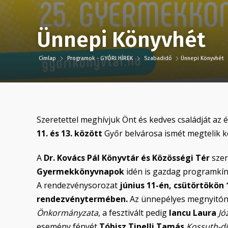
Ünnepi Könyvhét
Címlap
Programok - GYŐRI HÍREK
Szabadidő
Ünnepi Könyvhét
Szeretettel meghívjuk Önt és kedves családját az 
11. és 13. között
Győr belvárosa ismét megtelik k
A
Dr. Kovács Pál Könyvtár és Közösségi Tér
szer
Gyermekkönyvnapok
idén is gazdag programkíná
A rendezvénysorozat
június 11-én, csütörtökön 
rendezvénytermében.
Az ünnepélyes megnyitó
Önkormányzata
, a fesztivált pedig
Iancu Laura
Jó
esemény fényét
Tóbisz Tinelli Tamás
Kossuth-dí