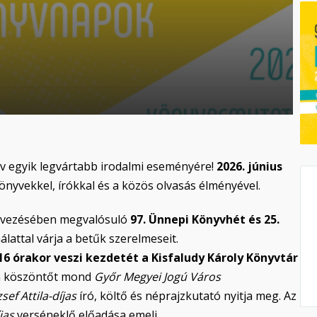
év egyik legvártabb irodalmi eseményére!
2026. június
önyvekkel, írókkal és a közös olvasás élményével.
vezésében megvalósuló
97. Ünnepi Könyvhét és 25.
lattal várja a betűk szerelmeseit.
16 órakor veszi kezdetét a Kisfaludy Károly Könyvtár
n köszöntőt mond
Győr Megyei Jogú Város
zsef Attila-díjas
író, költő és néprajzkutató nyitja meg. Az
jas
verséneklő előadása emeli.