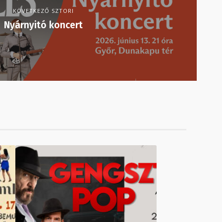
KÖVETKEZŐ SZTORI
Nyárnyitó koncert