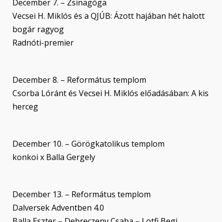
December 7. – Zsinagóga
Vecsei H. Miklós és a QJÚB: Ázott hajában hét halott
bogár ragyog
Radnóti-premier
December 8. – Református templom
Csorba Lóránt és Vecsei H. Miklós előadásában: A kis
herceg
December 10. – Görögkatolikus templom
konkoi x Balla Gergely
December 13. – Református templom
Dalversek Adventben 4.0
Balla Eszter – Debreczeny Csaba – Lotfi Begi