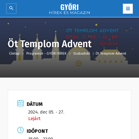
Öt Templom Advent
Címlap
Programok - GYŐRI HÍREK
Szabadidő
Öt Templom Advent
DÁTUM
2024. dec 05. - 27.
Lejárt
IDŐPONT