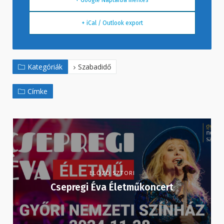
+ Google Naptárba mentés
+ iCal / Outlook export
Kategóriák
Szabadidő
Címke
ELŐZŐ SZTORI
Csepregi Éva Életműkoncert