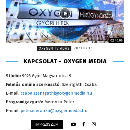
02:40:06
2021.04.17.
OXYGEN TV ADÁS
KAPCSOLAT - OXYGEN MEDIA
Stúdió:
9023 Győr, Magyar utca 9.
Felelős online szerkesztő:
Szentgáthi Csaba
E-mail:
csaba.szentgathi@oxygenmedia.hu
Programigazgató:
Meronka Péter
E-mail:
peter.meronka@oxygenmedia.hu
IMPRESSZUM