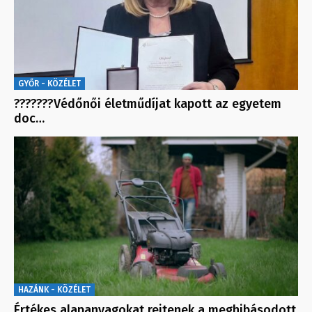
GYŐR - KÖZÉLET
???????Védőnői életműdíjat kapott az egyetem
doc…
HAZÁNK - KÖZÉLET
Értékes alapanyagokat rejtenek a meghibásodott