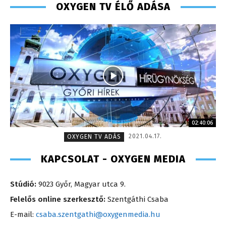
OXYGEN TV ÉLŐ ADÁSA
02:40:06
2021.04.17.
OXYGEN TV ADÁS
KAPCSOLAT - OXYGEN MEDIA
Stúdió:
9023 Győr, Magyar utca 9.
Felelős online szerkesztő:
Szentgáthi Csaba
E-mail:
csaba.szentgathi@oxygenmedia.hu