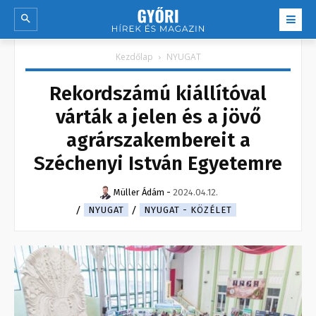
Kezdőlap
NYUGAT
Rekordszámú kiállítóval
várták a jelen és a jövő
agrárszakembereit a
Széchenyi István Egyetemre
Müller Ádám
-
2024.04.12.
NYUGAT
NYUGAT - KÖZÉLET