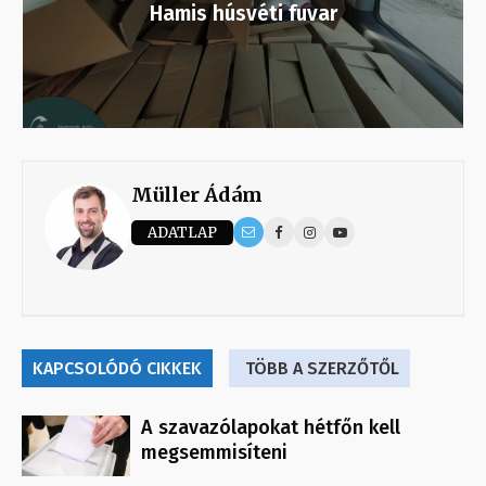
Hamis húsvéti fuvar
Müller Ádám
ADATLAP
KAPCSOLÓDÓ CIKKEK
TÖBB A SZERZŐTŐL
A szavazólapokat hétfőn kell
megsemmisíteni