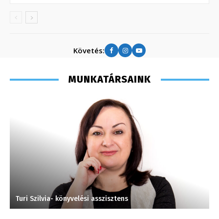
Követés:
MUNKATÁRSAINK
Turi Szilvia- könyvelési asszisztens
C