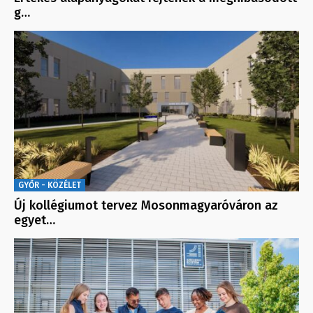
g…
GYŐR - KÖZÉLET
Új kollégiumot tervez Mosonmagyaróváron az
egyet…