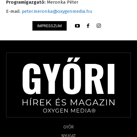
Programigazgató:
Meronka Péter
E-mail:
peter.meronka@oxygenmedia.hu
IMPRESSZUM
GYŐR
NYUGAT