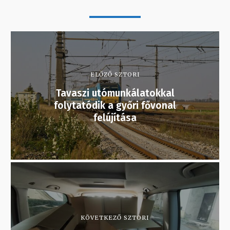
ELŐZŐ SZTORI
Tavaszi utómunkálatokkal
folytatódik a győri fővonal
felújítása
KÖVETKEZŐ SZTORI