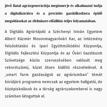
jövő fiatal agrárgenerációja megismerje és alkalmazni tudja
a digitalizációra és a precíziós gazdálkodásra épülő
megoldásokat az élelmiszer-előállítás teljes folyamatában.
A Digitális Agrártájoló a Széchenyi István Egyetem
Albert Kázmér Mosonmagyaróvári Kar, az intézmény
Felsőoktatási és Ipari Együttműködési Központja,
Digitális Fejlesztési Központja és az Óvári Gazdászok
Szövetsége közös szervezésében valósult meg
rekordszámú, közel ötven kiállító részvételével. A
„smart farm gazdaságok az agráriumban” témát
körüljáró programra nemcsak az egyetem hallgatói, de
középiskolások és a térség agrárszakemberei is nagy
számban látogattak el.