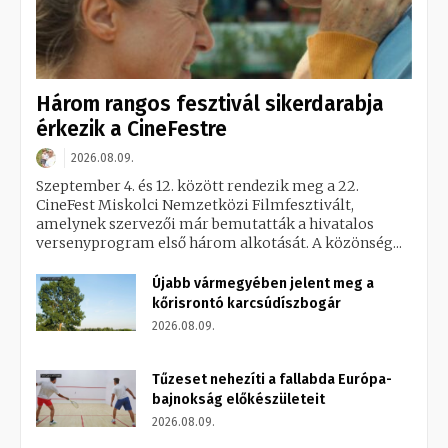
Három rangos fesztivál sikerdarabja
érkezik a CineFestre
2026.08.09.
Szeptember 4. és 12. között rendezik meg a 22.
CineFest Miskolci Nemzetközi Filmfesztivált,
amelynek szervezői már bemutatták a hivatalos
versenyprogram első három alkotását. A közönség...
Újabb vármegyében jelent meg a
kőrisrontó karcsúdíszbogár
2026.08.09.
Tűzeset nehezíti a fallabda Európa-
bajnokság előkészületeit
2026.08.09.