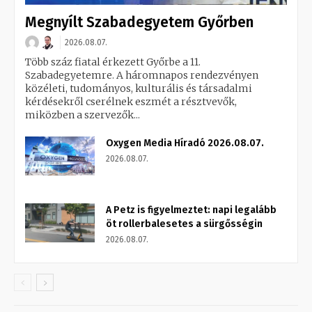
Megnyílt Szabadegyetem Győrben
2026.08.07.
Több száz fiatal érkezett Győrbe a 11.
Szabadegyetemre. A háromnapos rendezvényen
közéleti, tudományos, kulturális és társadalmi
kérdésekről cserélnek eszmét a résztvevők,
miközben a szervezők...
Oxygen Media Híradó 2026.08.07.
2026.08.07.
A Petz is figyelmeztet: napi legalább
öt rollerbalesetes a sürgősségin
2026.08.07.