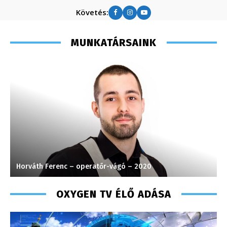
Követés:
MUNKATÁRSAINK
Horváth Ferenc – operatőr-vágó – 2020
K
OXYGEN TV ÉLŐ ADÁSA