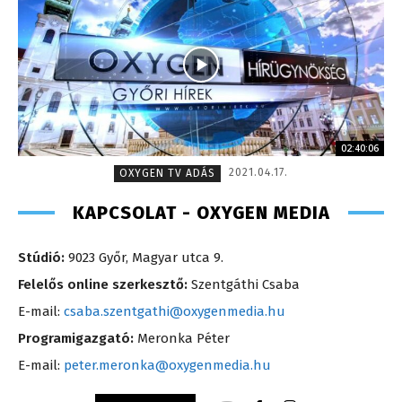
02:40:06
2021.04.17.
OXYGEN TV ADÁS
KAPCSOLAT - OXYGEN MEDIA
Stúdió:
9023 Győr, Magyar utca 9.
Felelős online szerkesztő:
Szentgáthi Csaba
E-mail:
csaba.szentgathi@oxygenmedia.hu
Programigazgató:
Meronka Péter
E-mail:
peter.meronka@oxygenmedia.hu