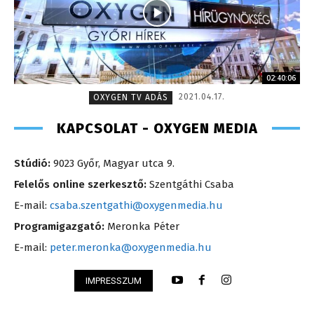
02:40:06
2021.04.17.
OXYGEN TV ADÁS
KAPCSOLAT - OXYGEN MEDIA
Stúdió:
9023 Győr, Magyar utca 9.
Felelős online szerkesztő:
Szentgáthi Csaba
E-mail:
csaba.szentgathi@oxygenmedia.hu
Programigazgató:
Meronka Péter
E-mail:
peter.meronka@oxygenmedia.hu
IMPRESSZUM