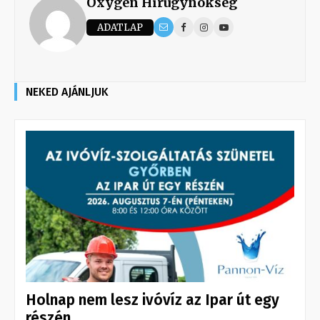
Oxygen Hirügynökség
ADATLAP
NEKED AJÁNLJUK
Holnap nem lesz ivóvíz az Ipar út egy
részén