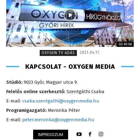
02:40:06
2021.04.17.
OXYGEN TV ADÁS
KAPCSOLAT - OXYGEN MEDIA
Stúdió:
9023 Győr, Magyar utca 9.
Felelős online szerkesztő:
Szentgáthi Csaba
E-mail:
csaba.szentgathi@oxygenmedia.hu
Programigazgató:
Meronka Péter
E-mail:
peter.meronka@oxygenmedia.hu
IMPRESSZUM