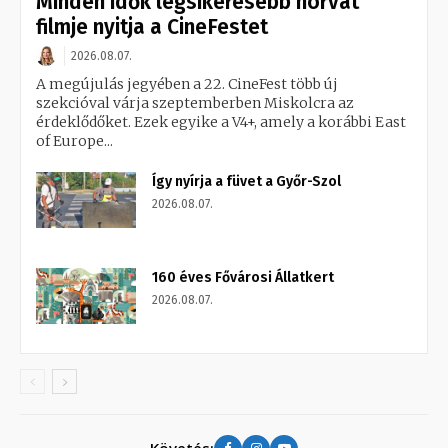
Minden idők legsikeresebb horvát
filmje nyitja a CineFestet
2026.08.07.
A megújulás jegyében a 22. CineFest több új
szekcióval várja szeptemberben Miskolcra az
érdeklődőket. Ezek egyike a V4+, amely a korábbi East
of Europe...
Így nyírja a füvet a Győr-Szol
2026.08.07.
160 éves Fővárosi Állatkert
2026.08.07.