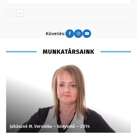
Követés:
MUNKATÁRSAINK
Juhászné M. Veronika – könyvelő – 2014
M