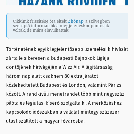
Cikkünk frissítése óta eltelt
2 hónap
, a szövegben
szereplő információk a megjelenéskor pontosak
voltak, de mára elavulhattak.
Történetének egyik legjelentősebb üzemelési kihívását
zárta le sikeresen a budapesti Bajnokok Ligája
döntőjének hétvégéjén a Wizz Air. A légitársaság
három nap alatt csaknem 80 extra járatot
közlekedtetett Budapest és London, valamint Párizs
között. A rendkívüli menetrendet több mint négyszáz
pilóta és légiutas-kísérő szolgálta ki. A mérkőzéshez
kapcsolódó időszakban a vállalat mintegy százezer
utast szállított a magyar fővárosba.