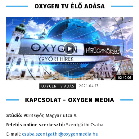
OXYGEN TV ÉLŐ ADÁSA
02:40:06
2021.04.17.
OXYGEN TV ADÁS
KAPCSOLAT - OXYGEN MEDIA
Stúdió:
9023 Győr, Magyar utca 9.
Felelős online szerkesztő:
Szentgáthi Csaba
E-mail:
csaba.szentgathi@oxygenmedia.hu