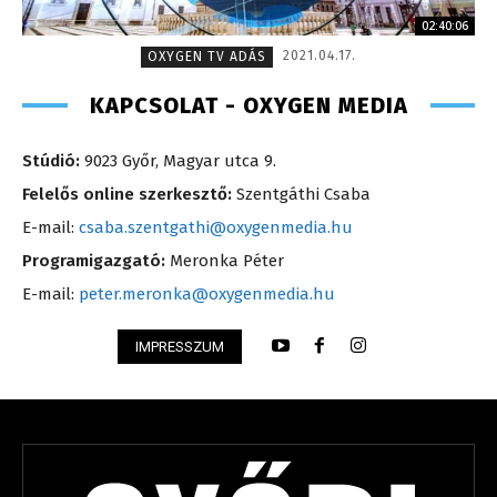
02:40:06
2021.04.17.
OXYGEN TV ADÁS
KAPCSOLAT - OXYGEN MEDIA
Stúdió:
9023 Győr, Magyar utca 9.
Felelős online szerkesztő:
Szentgáthi Csaba
E-mail:
csaba.szentgathi@oxygenmedia.hu
Programigazgató:
Meronka Péter
E-mail:
peter.meronka@oxygenmedia.hu
IMPRESSZUM