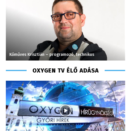
Kőműves Krisztián – programozó, technikus
P
OXYGEN TV ÉLŐ ADÁSA