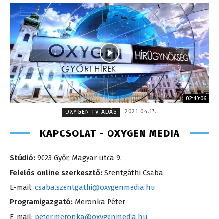
02:40:06
2021.04.17.
OXYGEN TV ADÁS
KAPCSOLAT - OXYGEN MEDIA
Stúdió:
9023 Győr, Magyar utca 9.
Felelős online szerkesztő:
Szentgáthi Csaba
E-mail:
csaba.szentgathi@oxygenmedia.hu
Programigazgató:
Meronka Péter
E-mail:
peter.meronka@oxygenmedia.hu