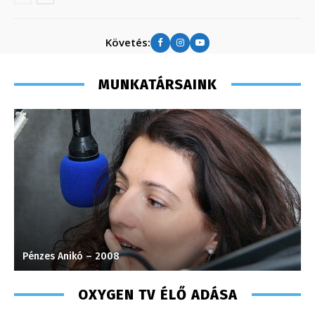
Követés:
MUNKATÁRSAINK
Pénzes Anikó – 2008
H
OXYGEN TV ÉLŐ ADÁSA