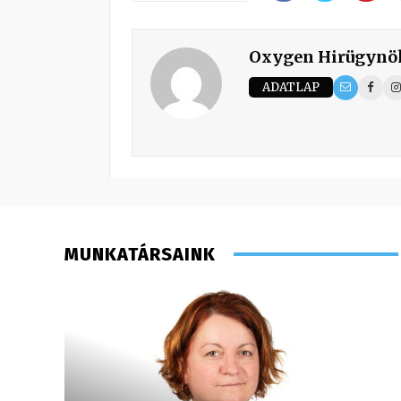
Oxygen Hirügynö
ADATLAP
MUNKATÁRSAINK