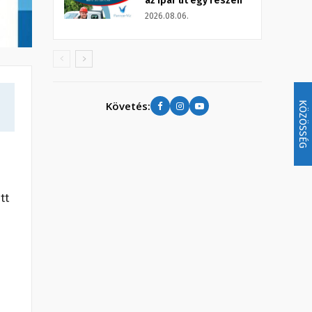
az Ipar út egy részén
2026.08.06.
Követés:
KÖZÖSSÉG
tt