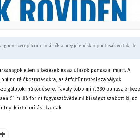
övegben szereplő információk a megjelenéskor pontosak voltak, de
társaságok ellen a késések és az utasok panaszai miatt. A
 online tájékoztatásokra, az árfeltüntetési szabályok
lszolgálatok működésére. Tavaly több mint 330 panasz érkeze
n 91 millió forint fogyasztóvédelmi bírságot szabott ki, az
intnyi kártalanítást kaptak.