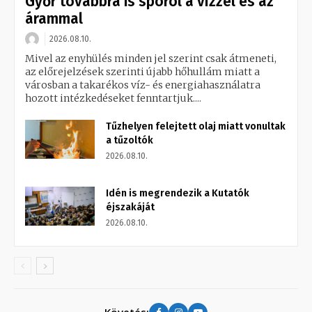
Győr továbbra is spórol a vízzel és az
árammal
2026.08.10.
Mivel az enyhülés minden jel szerint csak átmeneti,
az előrejelzések szerinti újabb hőhullám miatt a
városban a takarékos víz- és energiahasználatra
hozott intézkedéseket fenntartjuk....
Tűzhelyen felejtett olaj miatt vonultak
a tűzoltók
2026.08.10.
Idén is megrendezik a Kutatók
éjszakáját
2026.08.10.