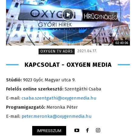
02:40:06
2021.04.17.
OXYGEN TV ADÁS
KAPCSOLAT - OXYGEN MEDIA
Stúdió:
9023 Győr, Magyar utca 9.
Felelős online szerkesztő:
Szentgáthi Csaba
E-mail:
csaba.szentgathi@oxygenmedia.hu
Programigazgató:
Meronka Péter
E-mail:
peter.meronka@oxygenmedia.hu
IMPRESSZUM