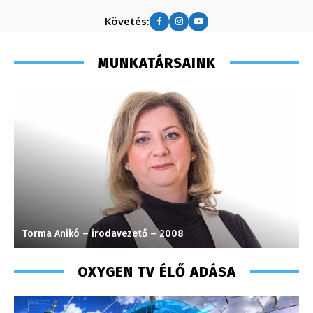
Követés:
MUNKATÁRSAINK
Torma Anikó – irodavezető – 2008
V
OXYGEN TV ÉLŐ ADÁSA