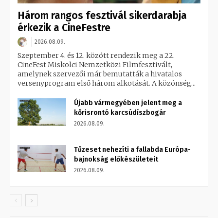
Három rangos fesztivál sikerdarabja
érkezik a CineFestre
2026.08.09.
Szeptember 4. és 12. között rendezik meg a 22.
CineFest Miskolci Nemzetközi Filmfesztivált,
amelynek szervezői már bemutatták a hivatalos
versenyprogram első három alkotását. A közönség...
Újabb vármegyében jelent meg a
kőrisrontó karcsúdíszbogár
2026.08.09.
Tűzeset nehezíti a fallabda Európa-
bajnokság előkészületeit
2026.08.09.