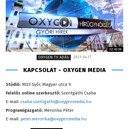
02:40:06
2021.04.17.
OXYGEN TV ADÁS
KAPCSOLAT - OXYGEN MEDIA
Stúdió:
9023 Győr, Magyar utca 9.
Felelős online szerkesztő:
Szentgáthi Csaba
E-mail:
csaba.szentgathi@oxygenmedia.hu
Programigazgató:
Meronka Péter
E-mail:
peter.meronka@oxygenmedia.hu