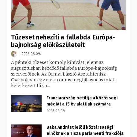
Tűzeset nehezíti a fallabda Európa-
bajnokság előkészületeit
2026.08.09.
A pénteki tűzeset komoly kihívást jelent az
augusztusban kezdődő fallabda Európa-bajnokság
szervezőinek. Az Ormai László Asztalitenisz
Csarnokban egy elektromos meghibásodás miatt
keletkezett tűz a...
Franciaország betiltja a közösségi
médiát a 15 év alattiak számára
2026.08.08.
Baka Andrást jelöli köztársasági
elnöknek a Tisza parlamenti frakciója