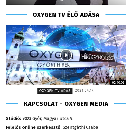
OXYGEN TV ÉLŐ ADÁSA
02:40:06
2021.04.17.
OXYGEN TV ADÁS
KAPCSOLAT - OXYGEN MEDIA
Stúdió:
9023 Győr, Magyar utca 9.
Felelős online szerkesztő:
Szentgáthi Csaba