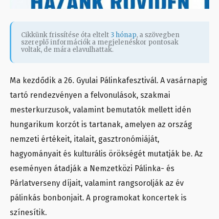
Cikkünk frissítése óta eltelt
3 hónap
, a szövegben
szereplő információk a megjelenéskor pontosak
voltak, de mára elavulhattak.
Ma kezdődik a 26. Gyulai Pálinkafesztivál. A vasárnapig
tartó rendezvényen a felvonulások, szakmai
mesterkurzusok, valamint bemutatók mellett idén
hungarikum korzót is tartanak, amelyen az ország
nemzeti értékeit, italait, gasztronómiáját,
hagyományait és kulturális örökségét mutatják be. Az
eseményen átadják a Nemzetközi Pálinka- és
Párlatverseny díjait, valamint rangsorolják az év
pálinkás bonbonjait. A programokat koncertek is
színesítik.