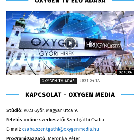
OXYGEN TV ÉLŐ ADÁSA
02:40:06
2021.04.17.
OXYGEN TV ADÁS
KAPCSOLAT - OXYGEN MEDIA
Stúdió:
9023 Győr, Magyar utca 9.
Felelős online szerkesztő:
Szentgáthi Csaba
E-mail:
csaba.szentgathi@oxygenmedia.hu
Programigazgató:
Meronka Péter