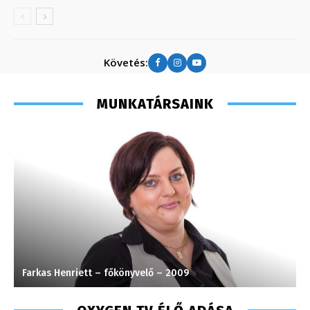
Követés:
MUNKATÁRSAINK
Farkas Henriett – főkönyvelő – 2009
H