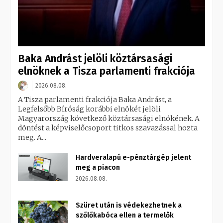
Baka Andrást jelöli köztársasági
elnöknek a Tisza parlamenti frakciója
2026.08.08.
A Tisza parlamenti frakciója Baka Andrást, a
Legfelsőbb Bíróság korábbi elnökét jelöli
Magyarország következő köztársasági elnökének. A
döntést a képviselőcsoport titkos szavazással hozta
meg. A...
Hardveralapú e-pénztárgép jelent
meg a piacon
2026.08.08.
Szüret után is védekezhetnek a
szőlőkabóca ellen a termelők