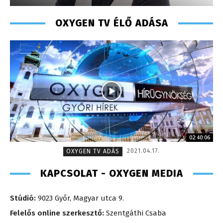
OXYGEN TV ÉLŐ ADÁSA
02:40:06
2021.04.17.
OXYGEN TV ADÁS
KAPCSOLAT - OXYGEN MEDIA
Stúdió:
9023 Győr, Magyar utca 9.
Felelős online szerkesztő:
Szentgáthi Csaba