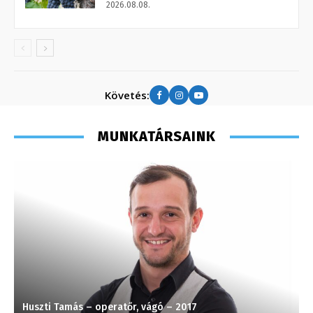
2026.08.08.
Követés:
MUNKATÁRSAINK
Huszti Tamás – operatőr, vágó – 2017
T