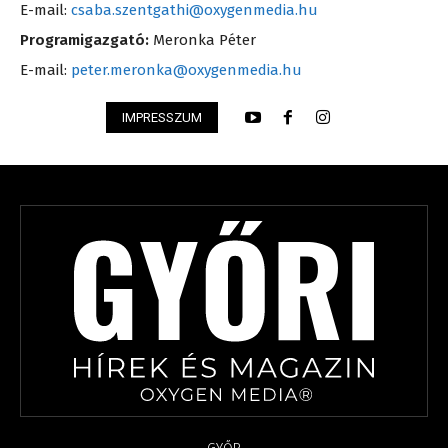
E-mail:
csaba.szentgathi@oxygenmedia.hu
Programigazgató:
Meronka Péter
E-mail:
peter.meronka@oxygenmedia.hu
IMPRESSZUM