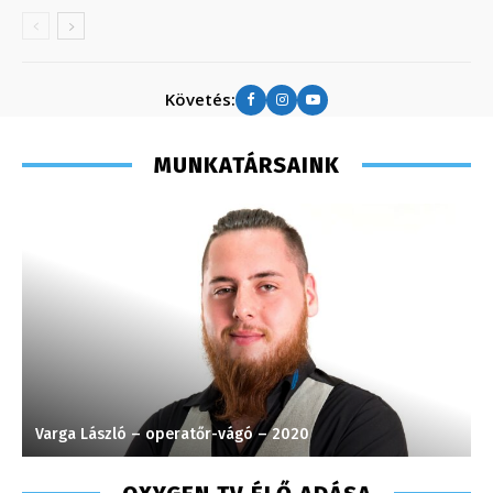
Követés:
MUNKATÁRSAINK
Varga László – operatőr-vágó – 2020
J