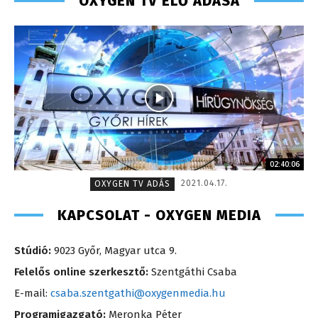
OXYGEN TV ÉLŐ ADÁSA
02:40:06
2021.04.17.
OXYGEN TV ADÁS
KAPCSOLAT - OXYGEN MEDIA
Stúdió:
9023 Győr, Magyar utca 9.
Felelős online szerkesztő:
Szentgáthi Csaba
E-mail:
csaba.szentgathi@oxygenmedia.hu
Programigazgató:
Meronka Péter