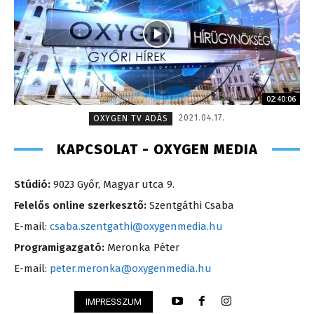
02:40:06
2021.04.17.
OXYGEN TV ADÁS
KAPCSOLAT - OXYGEN MEDIA
Stúdió:
9023 Győr, Magyar utca 9.
Felelős online szerkesztő:
Szentgáthi Csaba
E-mail:
csaba.szentgathi@oxygenmedia.hu
Programigazgató:
Meronka Péter
E-mail:
peter.meronka@oxygenmedia.hu
IMPRESSZUM