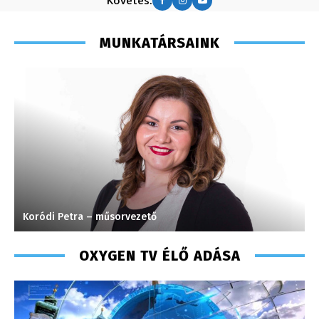
Követés:
MUNKATÁRSAINK
Koródi Petra – műsorvezető
S
OXYGEN TV ÉLŐ ADÁSA