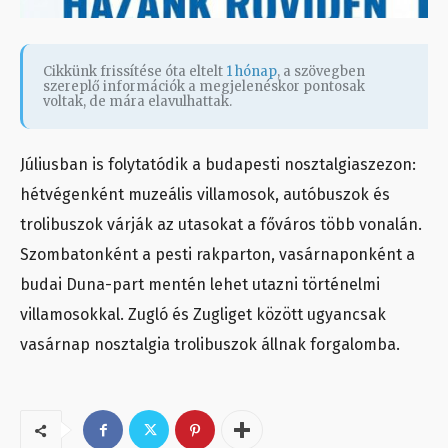
Cikkünk frissítése óta eltelt
1 hónap
, a szövegben
szereplő információk a megjelenéskor pontosak
voltak, de mára elavulhattak.
Júliusban is folytatódik a budapesti nosztalgiaszezon:
hétvégenként muzeális villamosok, autóbuszok és
trolibuszok várják az utasokat a főváros több vonalán.
Szombatonként a pesti rakparton, vasárnaponként a
budai Duna-part mentén lehet utazni történelmi
villamosokkal. Zugló és Zugliget között ugyancsak
vasárnap nosztalgia trolibuszok állnak forgalomba.