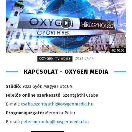
02:40:06
2021.04.17.
OXYGEN TV ADÁS
KAPCSOLAT - OXYGEN MEDIA
Stúdió:
9023 Győr, Magyar utca 9.
Felelős online szerkesztő:
Szentgáthi Csaba
E-mail:
csaba.szentgathi@oxygenmedia.hu
Programigazgató:
Meronka Péter
E-mail:
peter.meronka@oxygenmedia.hu