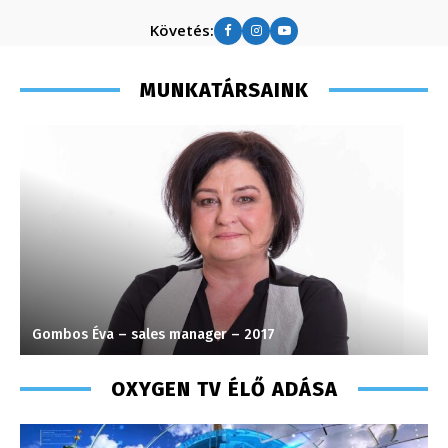
Követés:
MUNKATÁRSAINK
Gombos Éva – sales manager – 2017
H
OXYGEN TV ÉLŐ ADÁSA