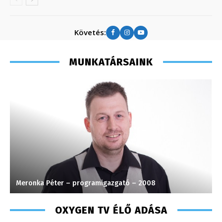
Követés:
MUNKATÁRSAINK
Meronka Péter – programigazgató – 2008
K
OXYGEN TV ÉLŐ ADÁSA