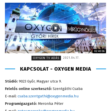
02:40:06
2021.04.17.
OXYGEN TV ADÁS
KAPCSOLAT - OXYGEN MEDIA
Stúdió:
9023 Győr, Magyar utca 9.
Felelős online szerkesztő:
Szentgáthi Csaba
E-mail:
csaba.szentgathi@oxygenmedia.hu
Programigazgató:
Meronka Péter
E-mail:
peter.meronka@oxygenmedia.hu