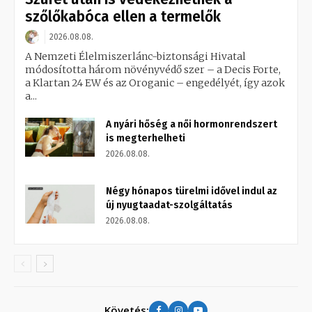
szőlőkabóca ellen a termelők
2026.08.08.
A Nemzeti Élelmiszerlánc-biztonsági Hivatal
módosította három növényvédő szer – a Decis Forte,
a Klartan 24 EW és az Oroganic – engedélyét, így azok
a...
A nyári hőség a női hormonrendszert
is megterhelheti
2026.08.08.
Négy hónapos türelmi idővel indul az
új nyugtaadat-szolgáltatás
2026.08.08.
Követés: