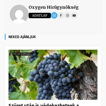
Oxygen Hirügynökség
ADATLAP
NEKED AJÁNLJUK
Szüret után is védekezhetnek a