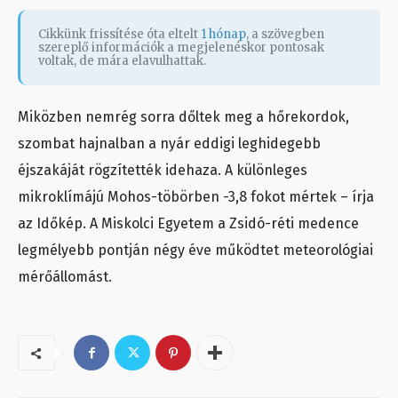
Cikkünk frissítése óta eltelt
1 hónap
, a szövegben
szereplő információk a megjelenéskor pontosak
voltak, de mára elavulhattak.
Miközben nemrég sorra dőltek meg a hőrekordok,
szombat hajnalban a nyár eddigi leghidegebb
éjszakáját rögzítették idehaza. A különleges
mikroklímájú Mohos-töbörben -3,8 fokot mértek – írja
az Időkép. A Miskolci Egyetem a Zsidó-réti medence
legmélyebb pontján négy éve működtet meteorológiai
mérőállomást.