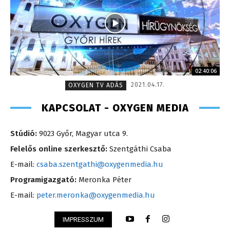
02:40:06
2021.04.17.
OXYGEN TV ADÁS
KAPCSOLAT - OXYGEN MEDIA
Stúdió:
9023 Győr, Magyar utca 9.
Felelős online szerkesztő:
Szentgáthi Csaba
E-mail:
csaba.szentgathi@oxygenmedia.hu
Programigazgató:
Meronka Péter
E-mail:
peter.meronka@oxygenmedia.hu
IMPRESSZUM