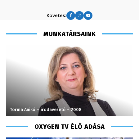
Követés:
MUNKATÁRSAINK
vezető – 2008
Farkasdi Gyula – technikus 
OXYGEN TV ÉLŐ ADÁSA