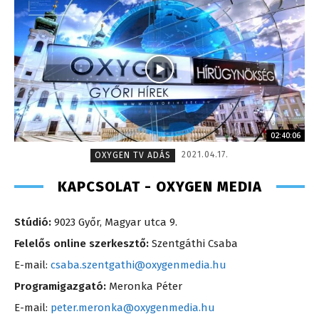
02:40:06
2021.04.17.
OXYGEN TV ADÁS
KAPCSOLAT - OXYGEN MEDIA
Stúdió:
9023 Győr, Magyar utca 9.
Felelős online szerkesztő:
Szentgáthi Csaba
E-mail:
csaba.szentgathi@oxygenmedia.hu
Programigazgató:
Meronka Péter
E-mail:
peter.meronka@oxygenmedia.hu