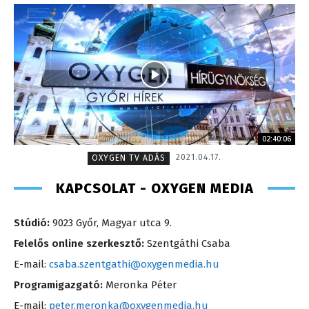
02:40:06
2021.04.17.
OXYGEN TV ADÁS
KAPCSOLAT - OXYGEN MEDIA
Stúdió:
9023 Győr, Magyar utca 9.
Felelős online szerkesztő:
Szentgáthi Csaba
E-mail:
csaba.szentgathi@oxygenmedia.hu
Programigazgató:
Meronka Péter
E-mail:
peter.meronka@oxygenmedia.hu