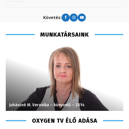
Követés:
MUNKATÁRSAINK
Juhászné M. Veronika – könyvelő – 2014
F
OXYGEN TV ÉLŐ ADÁSA