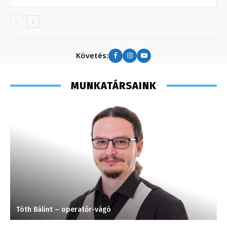
Követés:
MUNKATÁRSAINK
Tóth Bálint – operatőr-vágó
P