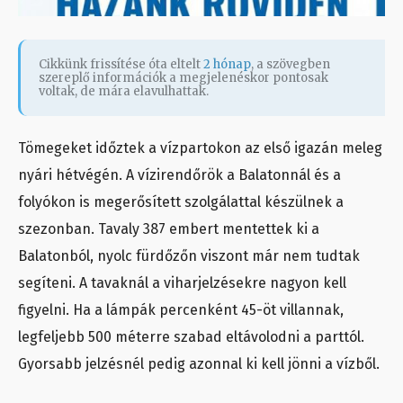
Cikkünk frissítése óta eltelt
2 hónap
, a szövegben
szereplő információk a megjelenéskor pontosak
voltak, de mára elavulhattak.
Tömegeket időztek a vízpartokon az első igazán meleg
nyári hétvégén. A vízirendőrök a Balatonnál és a
folyókon is megerősített szolgálattal készülnek a
szezonban. Tavaly 387 embert mentettek ki a
Balatonból, nyolc fürdőzőn viszont már nem tudtak
segíteni. A tavaknál a viharjelzésekre nagyon kell
figyelni. Ha a lámpák percenként 45-öt villannak,
legfeljebb 500 méterre szabad eltávolodni a parttól.
Gyorsabb jelzésnél pedig azonnal ki kell jönni a vízből.