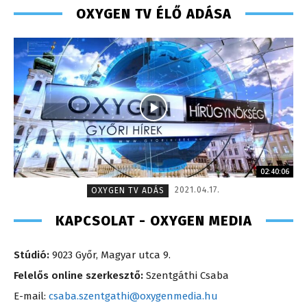
OXYGEN TV ÉLŐ ADÁSA
02:40:06
2021.04.17.
OXYGEN TV ADÁS
KAPCSOLAT - OXYGEN MEDIA
Stúdió:
9023 Győr, Magyar utca 9.
Felelős online szerkesztő:
Szentgáthi Csaba
E-mail:
csaba.szentgathi@oxygenmedia.hu