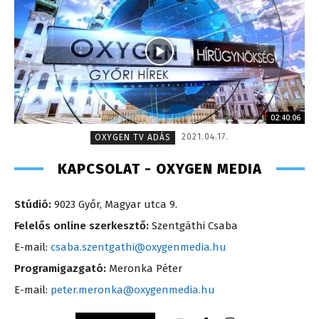
02:40:06
2021.04.17.
OXYGEN TV ADÁS
KAPCSOLAT - OXYGEN MEDIA
Stúdió:
9023 Győr, Magyar utca 9.
Felelős online szerkesztő:
Szentgáthi Csaba
E-mail:
csaba.szentgathi@oxygenmedia.hu
Programigazgató:
Meronka Péter
E-mail:
peter.meronka@oxygenmedia.hu