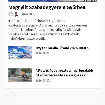
Megnyílt Szabadegyetem Győrben
2026.08.07.
Több száz fiatal érkezett Győrbe a 11.
Szabadegyetemre. A háromnapos rendezvényen
közéleti, tudományos, kulturális és társadalmi
kérdésekről cserélnek eszmét a résztvevők,
miközben a szervezők...
Oxygen Media Híradó 2026.08.07.
2026.08.07.
A Petz is figyelmeztet: napi legalább
öt rollerbalesetes a sürgősségin
2026.08.07.