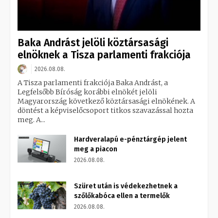
Baka Andrást jelöli köztársasági
elnöknek a Tisza parlamenti frakciója
2026.08.08.
A Tisza parlamenti frakciója Baka Andrást, a
Legfelsőbb Bíróság korábbi elnökét jelöli
Magyarország következő köztársasági elnökének. A
döntést a képviselőcsoport titkos szavazással hozta
meg. A...
Hardveralapú e-pénztárgép jelent
meg a piacon
2026.08.08.
Szüret után is védekezhetnek a
szőlőkabóca ellen a termelők
2026.08.08.