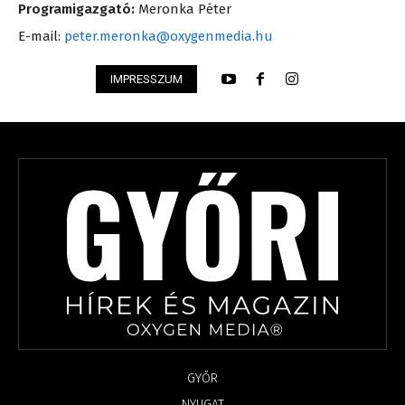
Programigazgató:
Meronka Péter
E-mail:
peter.meronka@oxygenmedia.hu
IMPRESSZUM
GYŐR
NYUGAT