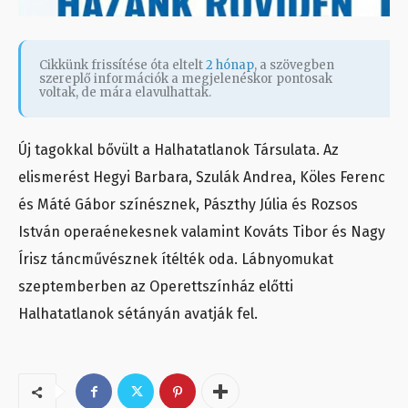
Cikkünk frissítése óta eltelt
2 hónap
, a szövegben
szereplő információk a megjelenéskor pontosak
voltak, de mára elavulhattak.
Új tagokkal bővült a Halhatatlanok Társulata. Az
elismerést Hegyi Barbara, Szulák Andrea, Köles Ferenc
és Máté Gábor színésznek, Pászthy Júlia és Rozsos
István operaénekesnek valamint Kováts Tibor és Nagy
Írisz táncművésznek ítélték oda. Lábnyomukat
szeptemberben az Operettszínház előtti
Halhatatlanok sétányán avatják fel.