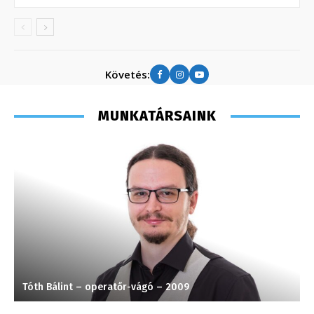
Követés:
MUNKATÁRSAINK
Tóth Bálint – operatőr-vágó – 2009
H