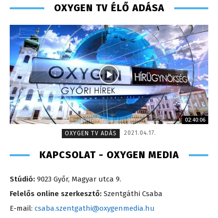
OXYGEN TV ÉLŐ ADÁSA
02:40:06
2021.04.17.
OXYGEN TV ADÁS
KAPCSOLAT - OXYGEN MEDIA
Stúdió:
9023 Győr, Magyar utca 9.
Felelős online szerkesztő:
Szentgáthi Csaba
E-mail:
csaba.szentgathi@oxygenmedia.hu