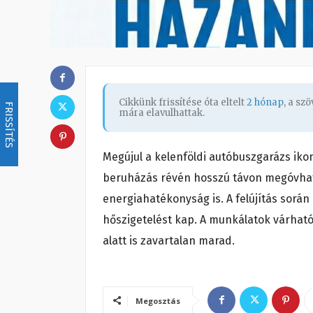
Cikkünk frissítése óta eltelt
2 hónap
, a sz
FRISSÍTÉS
mára elavulhattak.
Megújul a kelenföldi autóbuszgarázs ik
beruházás révén hosszú távon megóvható
energiahatékonyság is. A felújítás sorá
hőszigetelést kap. A munkálatok várható
alatt is zavartalan marad.
Megosztás