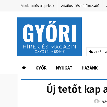
Moderációs alapelvek
Adatkezelési tájékoztató
C
23.7
GY
GYŐR
NYUGAT
HAZÁNK
Új tetőt kap
Oxyg