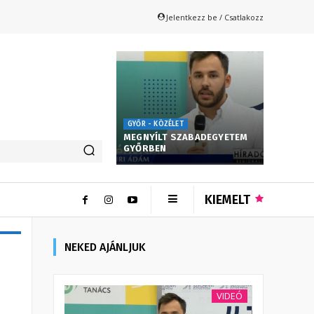
Jelentkezz be / Csatlakozz
GYŐR - KÖZÉLET
MEGNYÍLT SZABADEGYETEM
GYŐRBEN
KIEMELT
NEKED AJÁNLJUK
VIDEÓ