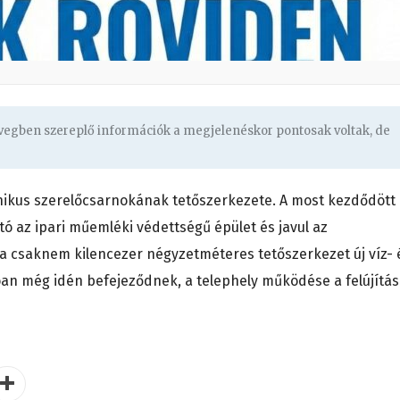
övegben szereplő információk a megjelenéskor pontosak voltak, de
onikus szerelőcsarnokának tetőszerkezete. A most kezdődött
 az ipari műemléki védettségű épület és javul az
n a csaknem kilencezer négyzetméteres tetőszerkezet új víz- 
an még idén befejeződnek, a telephely működése a felújítás