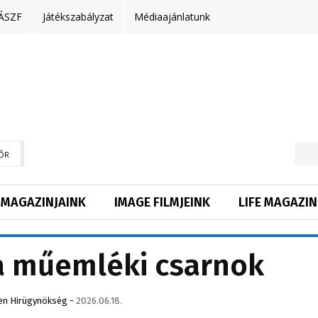
ÁSZF
Játékszabályzat
Médiaajánlatunk
ŐR
MAGAZINJAINK
IMAGE FILMJEINK
LIFE MAGAZIN
 a műemléki csarnok
en Hirügynökség
-
2026.06.18.