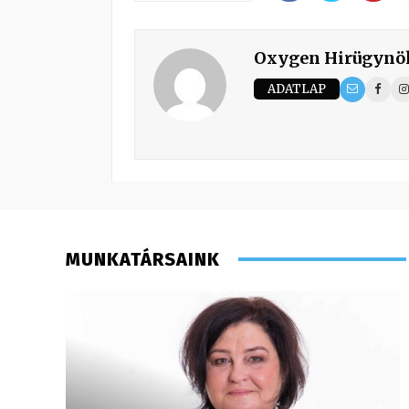
Oxygen Hirügynö
ADATLAP
MUNKATÁRSAINK