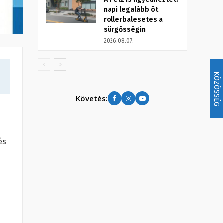
napi legalább öt
rollerbalesetes a
sürgősségin
2026.08.07.
KÖZÖSSÉG
Követés:
és