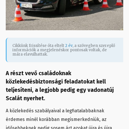
Cikkünk frissítése óta eltelt
2 év
, a szövegben szereplő
információk a megjelenéskor pontosak voltak, de
mára elavulhattak.
A részt vevő családoknak
közlekedésbiztonsági feladatokat kell
teljesíteni, a legjobb pedig egy vadonatúj
Scalát nyerhet.
A közlekedés szabályaival a legfiatalabbaknak
érdemes minél korábban megismerkedniük, az
idősebbeknek pedig sosem árt azokat újra és újra