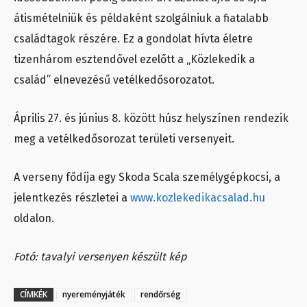
átismételniük és példaként szolgálniuk a fiatalabb
családtagok részére. Ez a gondolat hívta életre
tizenhárom esztendővel ezelőtt a „Közlekedik a
család” elnevezésű vetélkedősorozatot.
Április 27. és június 8. között húsz helyszínen rendezik
meg a vetélkedősorozat területi versenyeit.
A verseny fődíja egy Skoda Scala személygépkocsi, a
jelentkezés részletei a
www.kozlekedikacsalad.hu
oldalon.
Fotó: tavalyi versenyen készült kép
CÍMKÉK
nyereményjáték
rendőrség