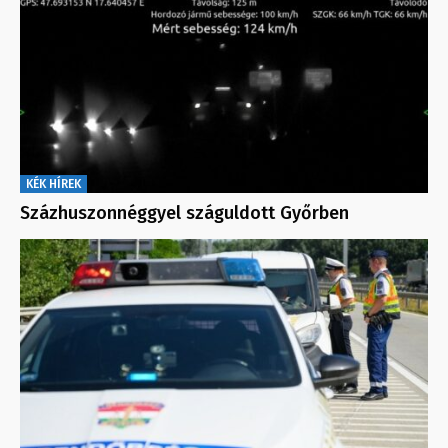
KÉK HÍREK
Százhuszonnéggyel száguldott Győrben