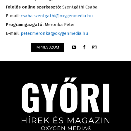
Felelős online szerkesztő:
Szentgáthi Csaba
E-mail:
csaba.szentgathi@oxygenmedia.hu
Programigazgató:
Meronka Péter
E-mail:
peter.meronka@oxygenmedia.hu
IMPRESSZUM