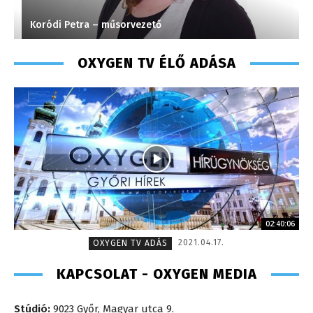
Koródi Petra – műsorvezető
F
OXYGEN TV ÉLŐ ADÁSA
02:40:06
2021.04.17.
OXYGEN TV ADÁS
KAPCSOLAT - OXYGEN MEDIA
Stúdió:
9023 Győr, Magyar utca 9.