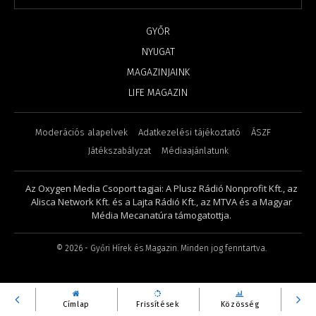
GYŐR
NYUGAT
MAGAZINJAINK
LIFE MAGAZIN
Moderációs alapelvek
Adatkezelési tájékoztató
ÁSZF
Játékszabályzat
Médiaajánlatunk
Az Oxygen Media Csoport tagjai: A Plusz Rádió Nonprofit Kft., az
Alisca Network Kft. és a Lajta Rádió Kft., az MTVA és a Magyar
Média Mecanatúra támogatottja.
©
2026
- Győri Hírek és Magazin. Minden jog fenntartva.
Címlap
Frissítések
Közösség