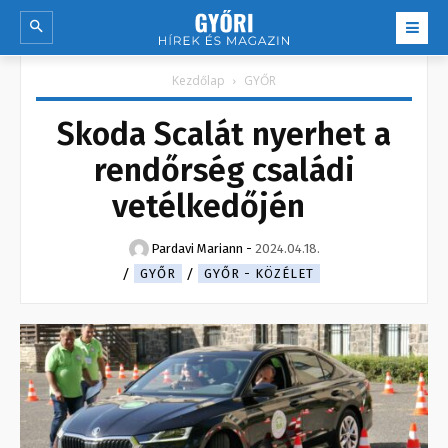
Kezdőlap
GYŐR
Skoda Scalát nyerhet a
rendőrség családi
vetélkedőjén
Pardavi Mariann
-
2024.04.18.
GYŐR
GYŐR - KÖZÉLET