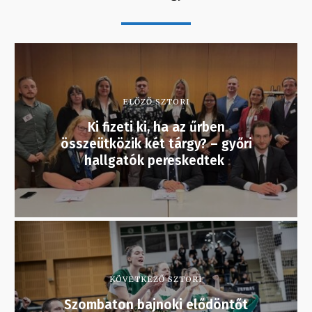
ELŐZŐ SZTORI
Ki fizeti ki, ha az űrben
összeütközik két tárgy? – győri
hallgatók pereskedtek
KÖVETKEZŐ SZTORI
Szombaton bajnoki elődöntőt