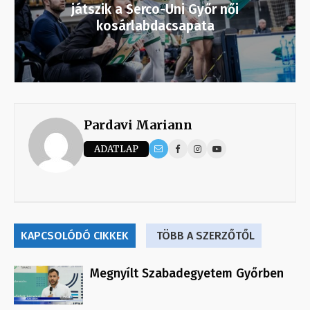
játszik a Serco-Uni Győr női
kosárlabdacsapata
Pardavi Mariann
ADATLAP
KAPCSOLÓDÓ CIKKEK
TÖBB A SZERZŐTŐL
Megnyílt Szabadegyetem Győrben