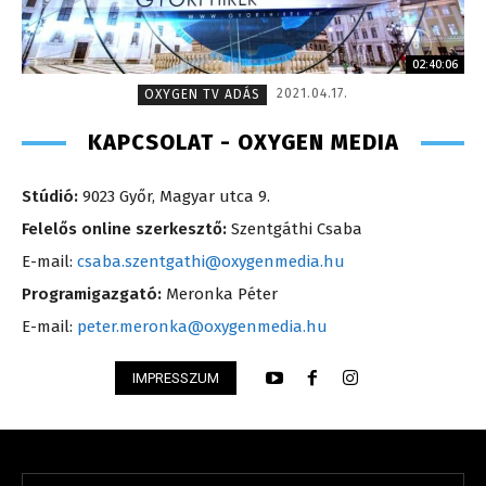
02:40:06
2021.04.17.
OXYGEN TV ADÁS
KAPCSOLAT - OXYGEN MEDIA
Stúdió:
9023 Győr, Magyar utca 9.
Felelős online szerkesztő:
Szentgáthi Csaba
E-mail:
csaba.szentgathi@oxygenmedia.hu
Programigazgató:
Meronka Péter
E-mail:
peter.meronka@oxygenmedia.hu
IMPRESSZUM