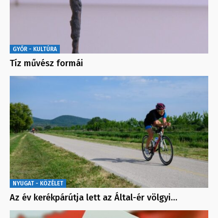
GYŐR - KULTÚRA
Tíz művész formái
NYUGAT - KÖZÉLET
Az év kerékpárútja lett az Által-ér völgyi…