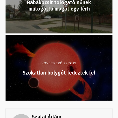
Babakocsit tologató nőnek
mutogatta magát egy férfi
KÖVETKEZŐ SZTORI
Szokatlan bolygót fedeztek fel
Szalai Ádám