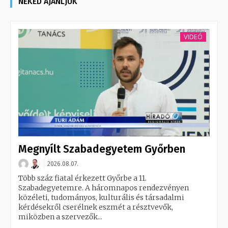
NEKED AJÁNLJUK
VIDEÓ
Megnyílt Szabadegyetem Győrben
2026.08.07.
Több száz fiatal érkezett Győrbe a 11.
Szabadegyetemre. A háromnapos rendezvényen
közéleti, tudományos, kulturális és társadalmi
kérdésekről cserélnek eszmét a résztvevők,
miközben a szervezők...