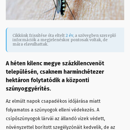
Cikkünk frissítése óta eltelt
2 év
, a szövegben szereplő
információk a megjelenéskor pontosak voltak, de
mára elavulhattak.
A héten kilenc megye százkilencvenöt
településén, csaknem harminchétezer
hektáron folytatódik a központi
szúnyoggyérítés.
Az elmúlt napok csapadékos időjárása miatt
folyamatos a szúnyogok elleni védekezés. A
csípőszúnyogok lárvái az állandó vizek védett,
növényzettel borított szegélyzónáit kedvelik, de az