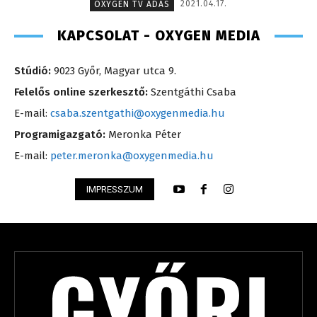
2021.04.17.
OXYGEN TV ADÁS
KAPCSOLAT - OXYGEN MEDIA
Stúdió:
9023 Győr, Magyar utca 9.
Felelős online szerkesztő:
Szentgáthi Csaba
E-mail:
csaba.szentgathi@oxygenmedia.hu
Programigazgató:
Meronka Péter
E-mail:
peter.meronka@oxygenmedia.hu
IMPRESSZUM