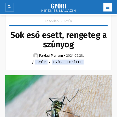
Kezdőlap
GYŐR
Sok eső esett, rengeteg a
szúnyog
Pardavi Mariann
-
2024.05.28.
GYŐR
GYŐR - KÖZÉLET