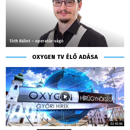
Tóth Bálint – operatőr-vágó
S
OXYGEN TV ÉLŐ ADÁSA
02:40:06