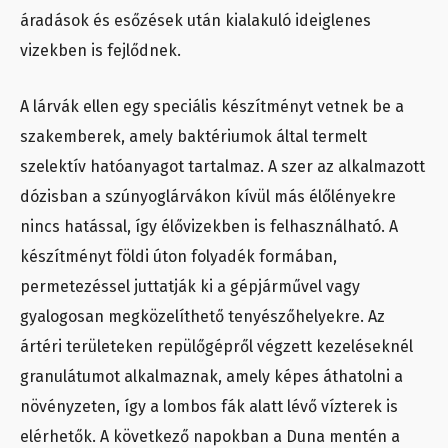
áradások és esőzések után kialakuló ideiglenes
vizekben is fejlődnek.
A lárvák ellen egy speciális készítményt vetnek be a
szakemberek, amely baktériumok által termelt
szelektív hatóanyagot tartalmaz. A szer az alkalmazott
dózisban a szúnyoglárvákon kívül más élőlényekre
nincs hatással, így élővizekben is felhasználható. A
készítményt földi úton folyadék formában,
permetezéssel juttatják ki a gépjárművel vagy
gyalogosan megközelíthető tenyészőhelyekre. Az
ártéri területeken repülőgépről végzett kezeléseknél
granulátumot alkalmaznak, amely képes áthatolni a
növényzeten, így a lombos fák alatt lévő vízterek is
elérhetők. A következő napokban a Duna mentén a