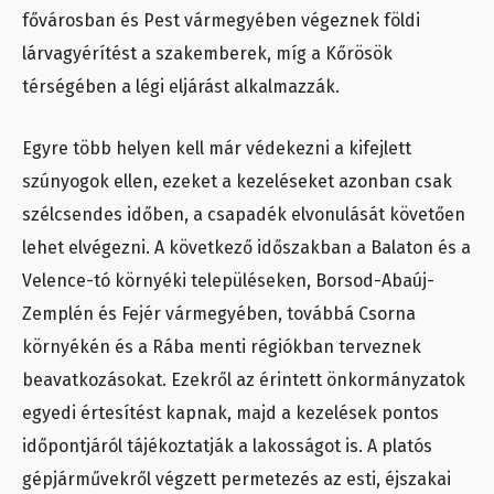
fővárosban és Pest vármegyében végeznek földi
lárvagyérítést a szakemberek, míg a Kőrösök
térségében a légi eljárást alkalmazzák.
Egyre több helyen kell már védekezni a kifejlett
szúnyogok ellen, ezeket a kezeléseket azonban csak
szélcsendes időben, a csapadék elvonulását követően
lehet elvégezni. A következő időszakban a Balaton és a
Velence-tó környéki településeken, Borsod-Abaúj-
Zemplén és Fejér vármegyében, továbbá Csorna
környékén és a Rába menti régiókban terveznek
beavatkozásokat. Ezekről az érintett önkormányzatok
egyedi értesítést kapnak, majd a kezelések pontos
időpontjáról tájékoztatják a lakosságot is. A platós
gépjárművekről végzett permetezés az esti, éjszakai