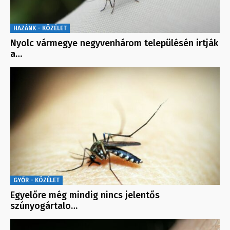
HAZÁNK - KÖZÉLET
Nyolc vármegye negyvenhárom településén irtják
a…
GYŐR - KÖZÉLET
Egyelőre még mindig nincs jelentős
szúnyogártalo…