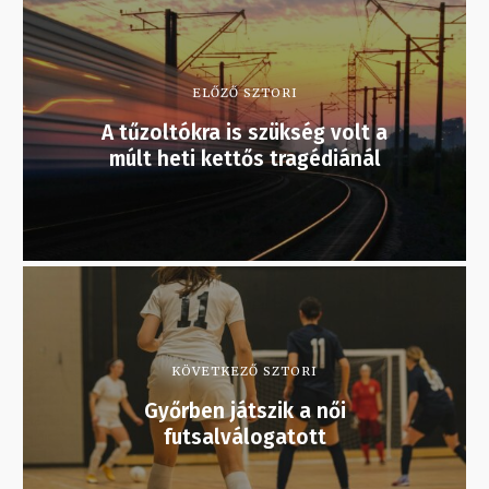
ELŐZŐ SZTORI
A tűzoltókra is szükség volt a
múlt heti kettős tragédiánál
KÖVETKEZŐ SZTORI
Győrben játszik a női
futsalválogatott