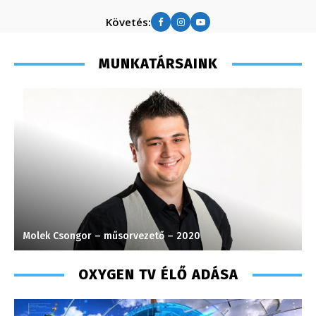
Követés:
MUNKATÁRSAINK
Molek Csongor – műsorvezető – 2020
S
OXYGEN TV ÉLŐ ADÁSA