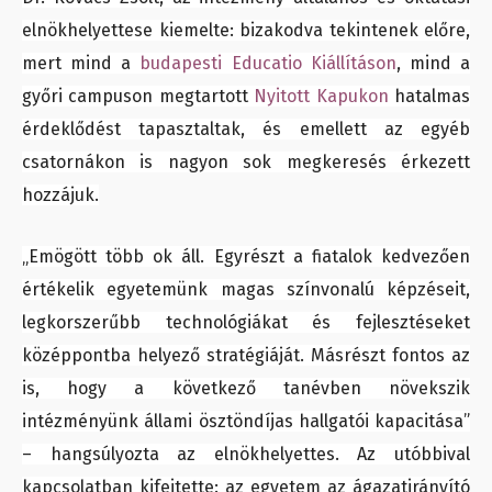
elnökhelyettese kiemelte: bizakodva tekintenek előre,
mert mind
a
budapesti Educatio Kiállításon
, mind a
győri campuson megtartott
Nyitott Kapukon
hatalmas
érdeklődést tapasztaltak, és emellett az egyéb
csatornákon is nagyon sok megkeresés érkezett
hozzájuk.
„Emögött több ok áll. Egyrészt a fiatalok kedvezően
értékelik egyetemünk magas színvonalú képzéseit,
legkorszerűbb technológiákat és fejlesztéseket
középpontba helyező stratégiáját. Másrészt fontos az
is, hogy a következő tanévben növekszik
intézményünk állami ösztöndíjas hallgatói kapacitása”
– hangsúlyozta az elnökhelyettes. Az utóbbival
kapcsolatban kifejtette: az egyetem az ágazatirányító