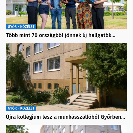
GYŐR - KÖZÉLET
Több mint 70 országból jönnek új hallgatók…
GYŐR - KÖZÉLET
Újra kollégium lesz a munkásszállóból Győrben…