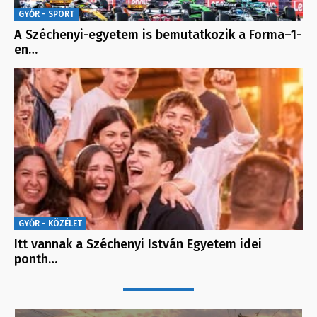
GYŐR - SPORT
A Széchenyi-egyetem is bemutatkozik a Forma–1-
en…
GYŐR - KÖZÉLET
Itt vannak a Széchenyi István Egyetem idei
ponth…