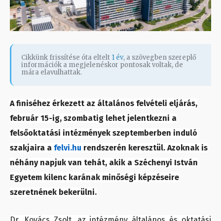
Cikkünk frissítése óta eltelt
1 év
, a szövegben szereplő
információk a megjelenéskor pontosak voltak, de
mára elavulhattak.
A finiséhez érkezett az általános felvételi eljárás,
február 15-ig, szombatig lehet jelentkezni a
felsőoktatási intézmények szeptemberben induló
szakjaira a
felvi.hu
rendszerén keresztül. Azoknak is
néhány napjuk van tehát, akik a Széchenyi István
Egyetem kilenc karának minőségi képzéseire
szeretnének bekerülni.
Dr. Kovács Zsolt, az intézmény általános és oktatási