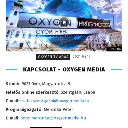
02:40:06
2021.04.17.
OXYGEN TV ADÁS
KAPCSOLAT - OXYGEN MEDIA
Stúdió:
9023 Győr, Magyar utca 9.
Felelős online szerkesztő:
Szentgáthi Csaba
E-mail:
csaba.szentgathi@oxygenmedia.hu
Programigazgató:
Meronka Péter
E-mail:
peter.meronka@oxygenmedia.hu