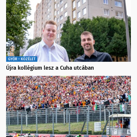
GYŐR - KÖZÉLET
Újra kollégium lesz a Cuha utcában