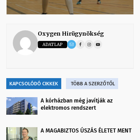
Oxygen Hirügynökség
ADATLAP
KAPCSOLÓDÓ CIKKEK
TÖBB A SZERZŐTŐL
A kórházban még javítják az
elektromos rendszert
A MAGABIZTOS ÚSZÁS ÉLETET MENT