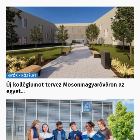
GYŐR - KÖZÉLET
Új kollégiumot tervez Mosonmagyaróváron az
egyet…