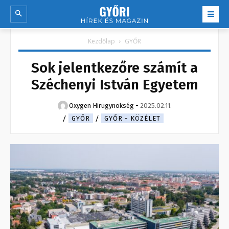
Kezdőlap
GYŐR
Sok jelentkezőre számít a
Széchenyi István Egyetem
Oxygen Hirügynökség
-
2025.02.11.
GYŐR
GYŐR - KÖZÉLET