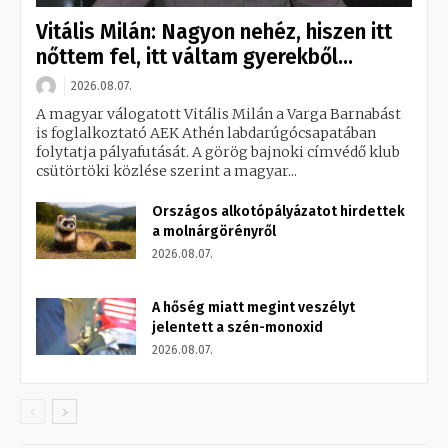
Vitális Milán: Nagyon nehéz, hiszen itt
nőttem fel, itt váltam gyerekből...
2026.08.07.
A magyar válogatott Vitális Milán a Varga Barnabást
is foglalkoztató AEK Athén labdarúgócsapatában
folytatja pályafutását. A görög bajnoki címvédő klub
csütörtöki közlése szerint a magyar...
Országos alkotópályázatot hirdettek
a molnárgörényről
2026.08.07.
A hőség miatt megint veszélyt
jelentett a szén-monoxid
2026.08.07.