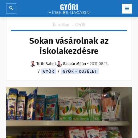
Kezdőlap
GYŐR
Sokan vásárolnak az
iskolakezdésre
Tóth Bálint
Gáspár Milán
-
2017.08.14.
GYŐR
GYŐR - KÖZÉLET