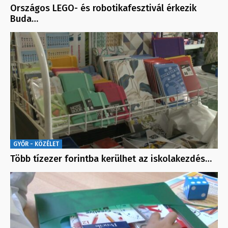
Országos LEGO- és robotikafesztivál érkezik
Buda…
GYŐR - KÖZÉLET
Több tízezer forintba kerülhet az iskolakezdés…