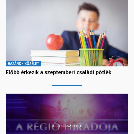
HAZÁNK - KÖZÉLET
Előbb érkezik a szeptemberi családi pótlék
ELŐZŐ SZTORI