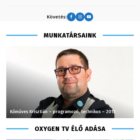
Követés:
MUNKATÁRSAINK
Kőműves Krisztián – programozó, technikus – 2013
H
OXYGEN TV ÉLŐ ADÁSA