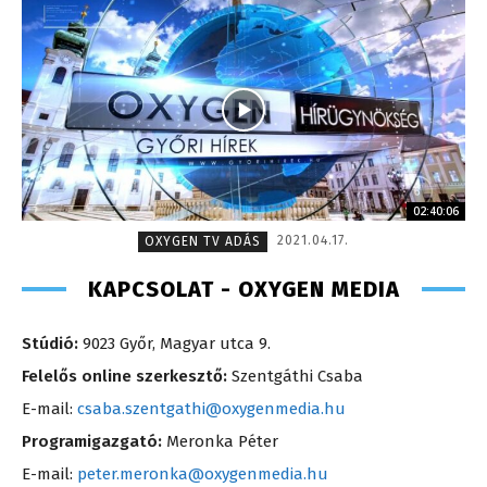
02:40:06
2021.04.17.
OXYGEN TV ADÁS
KAPCSOLAT - OXYGEN MEDIA
Stúdió:
9023 Győr, Magyar utca 9.
Felelős online szerkesztő:
Szentgáthi Csaba
E-mail:
csaba.szentgathi@oxygenmedia.hu
Programigazgató:
Meronka Péter
E-mail:
peter.meronka@oxygenmedia.hu