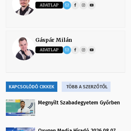
ADATLAP
Gáspár Milán
ADATLAP
KAPCSOLÓDÓ CIKKEK
TÖBB A SZERZŐTŐL
Megnyílt Szabadegyetem Győrben
Oxygen Media Híradó 2026.08.07.