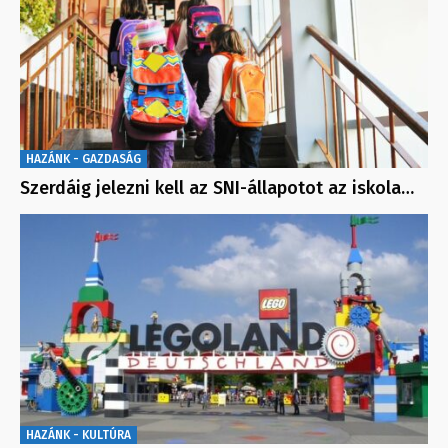
HAZÁNK - GAZDASÁG
Szerdáig jelezni kell az SNI-állapotot az iskola…
HAZÁNK - KULTÚRA