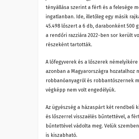
tényállása szerint a férfi és a felesége 
ingatlanban. Ide, illetőleg egy másik raj
45.498 lőszert a 6 db, darabonként 500 g
a rendőri razziára 2022-ben sor került v
részeként tartották.
A lőfegyverek és a lőszerek némelyikére 
azonban a Magyarországra hozatalhoz n
robbanóanyagról és robbantószernek mi
végképp nem volt engedélyük.
Az ügyészség a házaspárt két rendbeli k
és lőszerrel visszaélés bűntettével, a f
bűntettével vádolta meg. Velük szemben
is kiszabható.