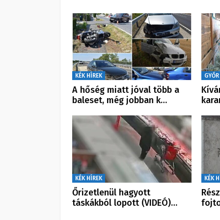
KÉK HÍREK
GYŐR
A hőség miatt jóval több a
Kívá
baleset, még jobban k…
kara
KÉK HÍREK
KÉK H
Őrizetlenül hagyott
Rész
táskákból lopott (VIDEÓ)…
fojt