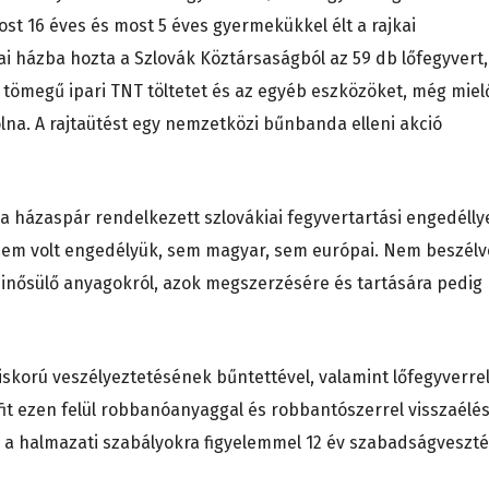
most 16 éves és most 5 éves gyermekükkel élt a rajkai
kai házba hozta a Szlovák Köztársaságból az 59 db lőfegyvert,
 tömegű ipari TNT töltetet és az egyéb eszközöket, még miel
olna. A rajtaütést egy nemzetközi bűnbanda elleni akció
a házaspár rendelkezett szlovákiai fegyvertartási engedéllye
em volt engedélyük, sem magyar, sem európai. Nem beszélv
nősülő anyagokról, azok megszerzésére és tartására pedig
iskorú veszélyeztetésének bűntettével, valamint lőfegyverre
érfit ezen felül robbanóanyaggal és robbantószerrel visszaélé
 a halmazati szabályokra figyelemmel 12 év szabadságveszt