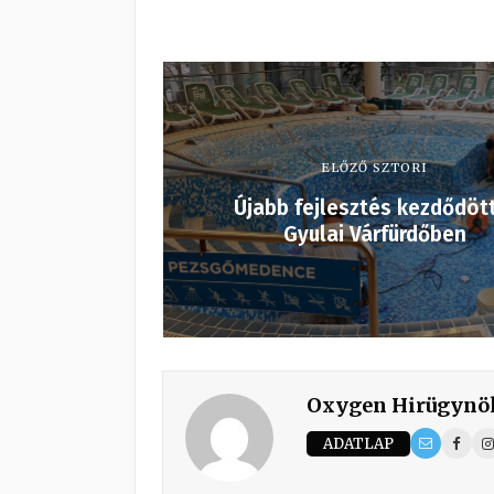
ELŐZŐ SZTORI
Újabb fejlesztés kezdődöt
Gyulai Várfürdőben
Oxygen Hirügynö
ADATLAP