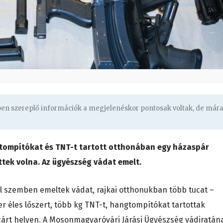
gben szereplő információk a megjelenéskor pontosak voltak, de már
ngtompítókat és TNT-t tartott otthonában egy házaspár
tek volna. Az ügyészség vádat emelt.
l szemben emeltek vádat, rajkai otthonukban több tucat –
zer éles lőszert, több kg TNT-t, hangtompítókat tartottak
zárt helyen. A Mosonmagyaróvári Járási Ügyészség vádiratán