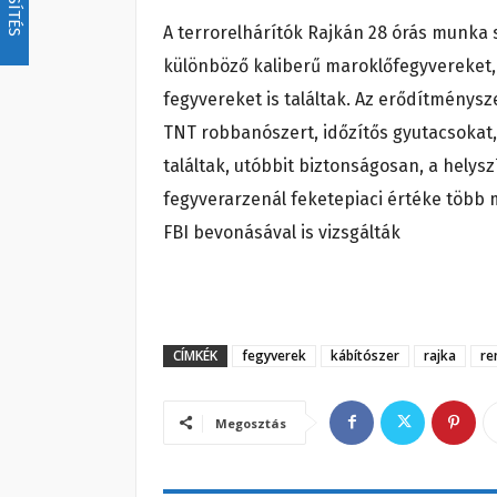
A terrorelhárítók Rajkán 28 órás munka
különböző kaliberű maroklőfegyvereket,
fegyvereket is találtak. Az erődítménys
TNT robbanószert, időzítős gyutacsokat
találtak, utóbbit biztonságosan, a helysz
fegyverarzenál feketepiaci értéke több mi
FBI bevonásával is vizsgálták
CÍMKÉK
fegyverek
kábítószer
rajka
re
Megosztás