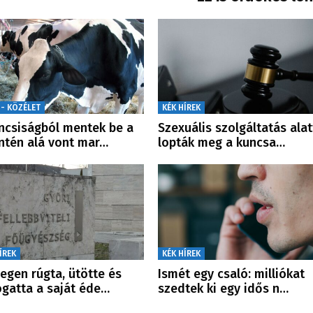
 - KÖZÉLET
KÉK HÍREK
ncsiságból mentek be a
Szexuális szolgáltatás alat
ntén alá vont mar…
lopták meg a kuncsa…
ÍREK
KÉK HÍREK
egen rúgta, ütötte és
Ismét egy csaló: milliókat
ogatta a saját éde…
szedtek ki egy idős n…