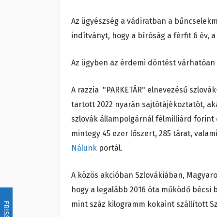
Az ügyészség a vádiratban a bűncselekm
indítványt, hogy a bíróság a férfit 6 év, 
Az ügyben az érdemi döntést várhatóan
A razzia "PARKETÁR" elnevezésű szlovák
tartott 2022 nyarán sajtótájékoztatót, ak
szlovák állampolgárnál félmilliárd forint
mintegy 45 ezer lőszert, 285 tárat, vala
Nálunk
portál.
A közös akcióban Szlovákiában, Magyaror
hogy a legalább 2016 óta működő bécsi 
mint száz kilogramm kokaint szállított S
FRISSÍTÉS