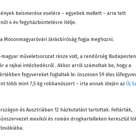
ények beismerése esetére – egyebek mellett – arra tett
a nőt 4 év fegyházbüntetésre ítélje.
 a Mosonmagyaróvári Járásbíróság fogja meghozni.
-magyar műveletsorozat része volt, a rendőrség Budapesten
ár a rajkai intézkedésről . Akkor arról számoltak be, hogy a
 értékben fegyvereket foglaltak le: összesen 59 éles lőfegyver
mint több mint 7,5 kg robbanószert – írta annak idején az
Új S
szágon és Ausztriában 12 házkutatást tartottak. Feltárták,
bűnszervezet mexikói és román drogkartelleken keresztül t
zlovákiába.