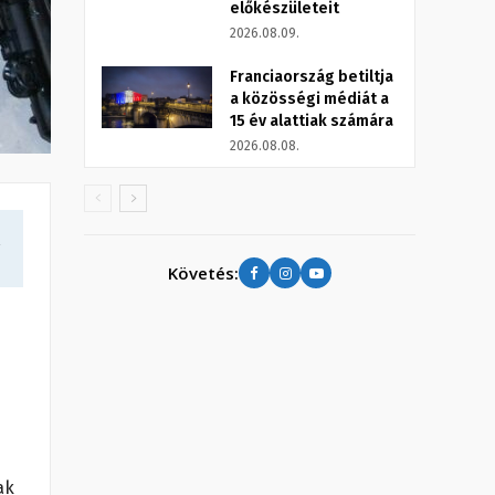
előkészületeit
2026.08.09.
Franciaország betiltja
a közösségi médiát a
15 év alattiak számára
2026.08.08.
a
Követés:
ak