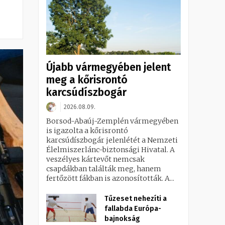
Újabb vármegyében jelent
meg a kőrisrontó
karcsúdíszbogár
2026.08.09.
Borsod-Abaúj-Zemplén vármegyében
is igazolta a kőrisrontó
karcsúdíszbogár jelenlétét a Nemzeti
Élelmiszerlánc-biztonsági Hivatal. A
veszélyes kártevőt nemcsak
csapdákban találták meg, hanem
fertőzött fákban is azonosították. A...
Tűzeset nehezíti a
fallabda Európa-
bajnokság