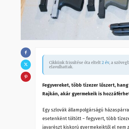
Cikkünk frissítése óta eltelt
2 év
, a szöve
elavulhattak.
Fegyvereket, több tízezer lőszert, ha
Rajkán, akár gyermekeik is hozzáférhet
Egy szlovák állampolgárságú házaspárra
esetenként töltött – fegyvert, több tíze
javarészt kiskorú gyermekeiktől el nem 