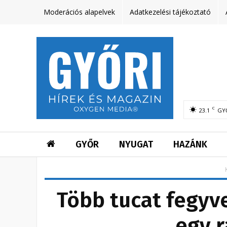
Moderációs alapelvek
Adatkezelési tájékoztató
C
23.1
GY
GYŐR
NYUGAT
HAZÁNK
Több tucat fegyv
egy r