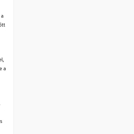
 a
őtt
l,
e a
l
s
és