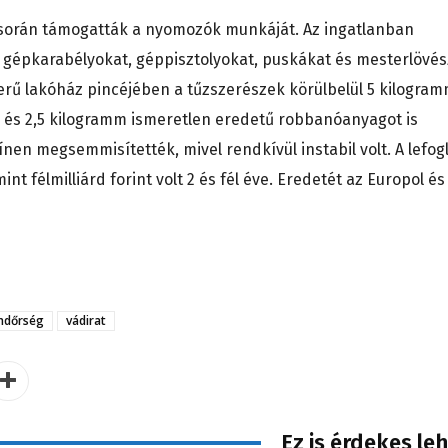
 során támogatták a nyomozók munkáját. Az ingatlanban
 gépkarabélyokat, géppisztolyokat, puskákat és mesterlövés
zerű lakóház pincéjében a tűzszerészek körülbelül 5 kilogra
, és 2,5 kilogramm ismeretlen eredetű robbanóanyagot is
ínen megsemmisítették, mivel rendkívül instabil volt. A lefogl
nt félmilliárd forint volt 2 és fél éve. Eredetét az Europol és
ndőrség
vádirat
Ez is érdekes le