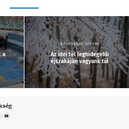
KÖVETKEZŐ SZTORI
t a
Az idei tél leghidegebb
éjszakáján vagyunk túl
kség