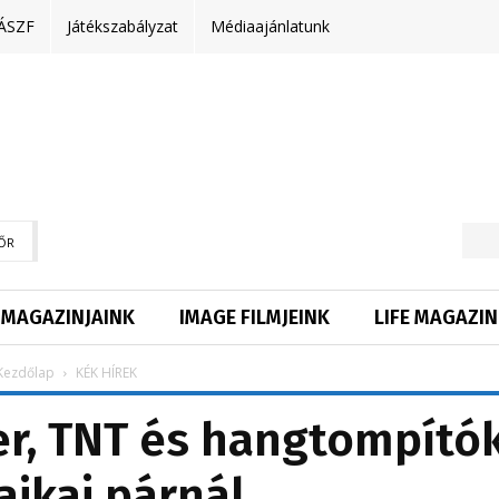
ÁSZF
Játékszabályzat
Médiaajánlatunk
ŐR
MAGAZINJAINK
IMAGE FILMJEINK
LIFE MAGAZIN
Kezdőlap
KÉK HÍREK
er, TNT és hangtompító
ajkai párnál