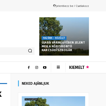
Jelentkezz be / Csatlakozz
HAZÁNK - KÖZÉLET
ÚJABB VÁRMEGYÉBEN JELENT
MEG A KŐRISRONTÓ
KARCSÚDÍSZBOGÁR
KIEMELT
NEKED AJÁNLJUK
k