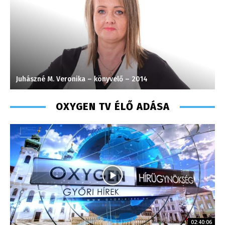
Horváth Ferenc – operatőr-vágó – 2020
OXYGEN TV ÉLŐ ADÁSA
02:40:06