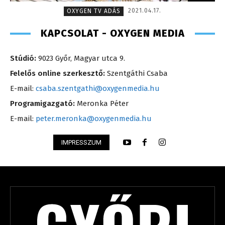
2021.04.17.
OXYGEN TV ADÁS
KAPCSOLAT - OXYGEN MEDIA
Stúdió:
9023 Győr, Magyar utca 9.
Felelős online szerkesztő:
Szentgáthi Csaba
E-mail:
csaba.szentgathi@oxygenmedia.hu
Programigazgató:
Meronka Péter
E-mail:
peter.meronka@oxygenmedia.hu
IMPRESSZUM