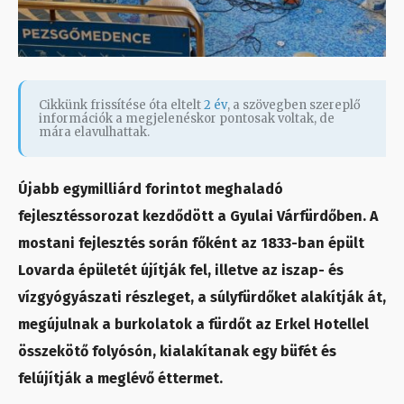
Cikkünk frissítése óta eltelt
2 év
, a szövegben szereplő
információk a megjelenéskor pontosak voltak, de
mára elavulhattak.
Újabb egymilliárd forintot meghaladó
fejlesztéssorozat kezdődött a Gyulai Várfürdőben. A
mostani fejlesztés során főként az 1833-ban épült
Lovarda épületét újítják fel, illetve az iszap- és
vízgyógyászati részleget, a súlyfürdőket alakítják át,
megújulnak a burkolatok a fürdőt az Erkel Hotellel
összekötő folyósón, kialakítanak egy büfét és
felújítják a meglévő éttermet.