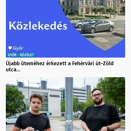
GYŐR - KÖZÉLET
Újabb üteméhez érkezett a Fehérvári út–Zöld
utca…