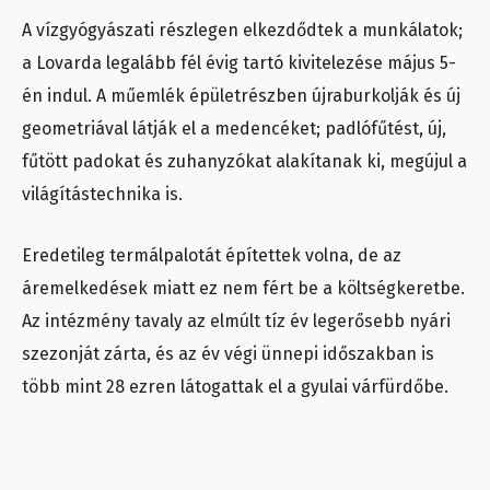
A vízgyógyászati részlegen elkezdődtek a munkálatok;
a Lovarda legalább fél évig tartó kivitelezése május 5-
én indul. A műemlék épületrészben újraburkolják és új
geometriával látják el a medencéket; padlófűtést, új,
fűtött padokat és zuhanyzókat alakítanak ki, megújul a
világítástechnika is.
Eredetileg termálpalotát építettek volna, de az
áremelkedések miatt ez nem fért be a költségkeretbe.
Az intézmény tavaly az elmúlt tíz év legerősebb nyári
szezonját zárta, és az év végi ünnepi időszakban is
több mint 28 ezren látogattak el a gyulai várfürdőbe.