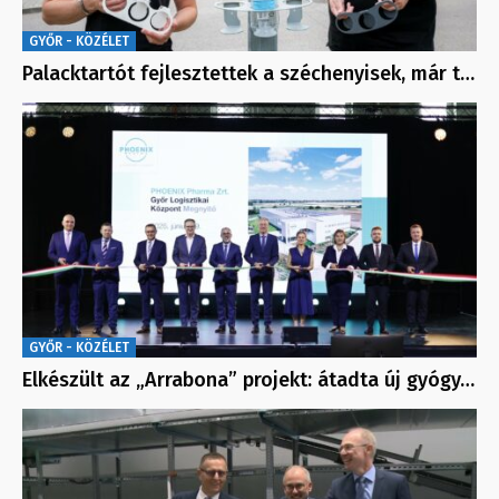
GYŐR - KÖZÉLET
Palacktartót fejlesztettek a széchenyisek, már t…
GYŐR - KÖZÉLET
Elkészült az „Arrabona” projekt: átadta új gyógy…