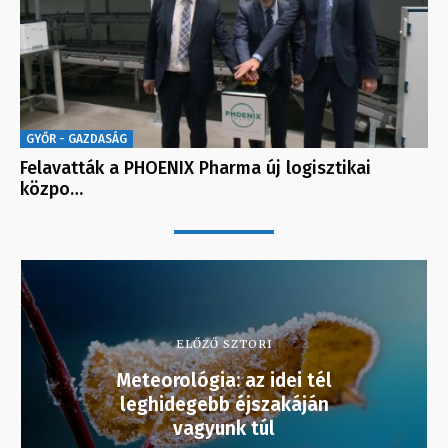
GYŐR - GAZDASÁG
Felavatták a PHOENIX Pharma új logisztikai
közpo…
ELŐZŐ SZTORI
Meteorológia: az idei tél
leghidegebb éjszakáján
vagyunk túl