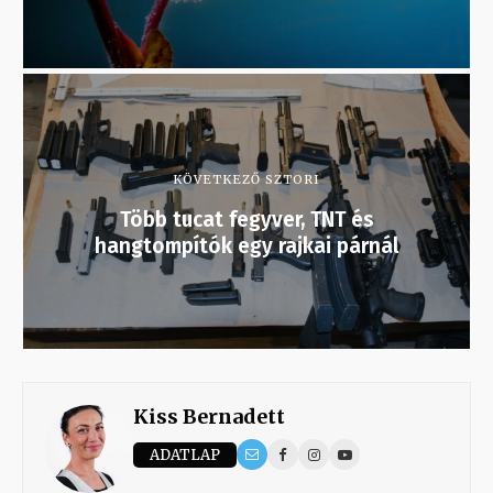
KÖVETKEZŐ SZTORI
Több tucat fegyver, TNT és
hangtompítók egy rajkai párnál
Kiss Bernadett
ADATLAP