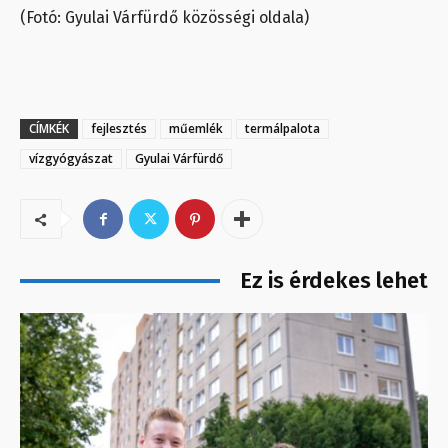
(Fotó: Gyulai Várfürdő közösségi oldala)
CÍMKÉK
fejlesztés
műemlék
termálpalota
vízgyógyászat
Gyulai Várfürdő
Ez is érdekes lehet