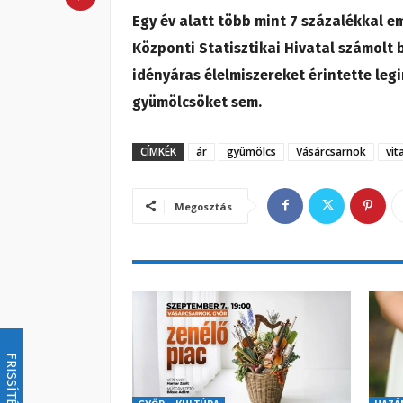
Egy év alatt több mint 7 százalékkal e
Központi Statisztikai Hivatal számolt 
idényáras élelmiszereket érintette leg
gyümölcsöket sem.
CÍMKÉK
ár
gyümölcs
Vásárcsarnok
vit
Megosztás
FRISSÍTÉS