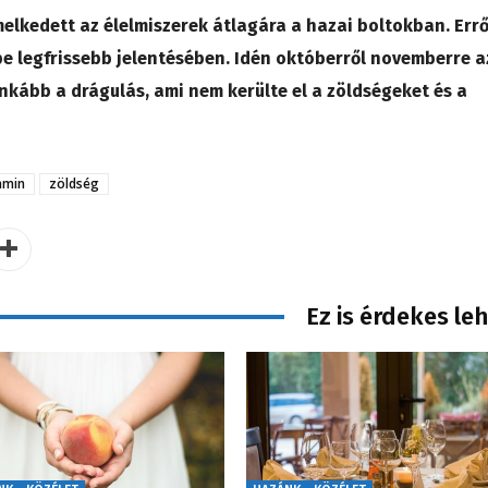
melkedett az élelmiszerek átlagára a hazai boltokban. Errő
be legfrissebb jelentésében. Idén októberről novemberre a
inkább a drágulás, ami nem kerülte el a zöldségeket és a
amin
zöldség
Ez is érdekes le