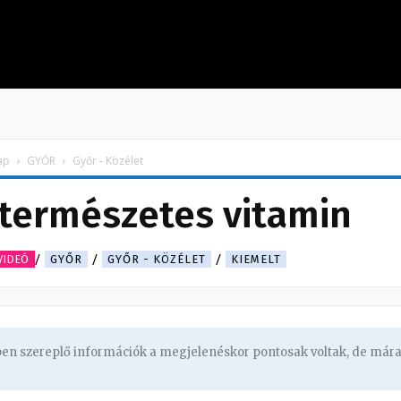
ap
GYŐR
Győr - Közélet
 természetes vitamin
VIDEÓ
GYŐR
GYŐR - KÖZÉLET
KIEMELT
gben szereplő információk a megjelenéskor pontosak voltak, de már