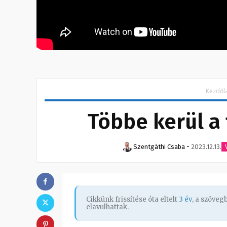
Kezdől
Többe kerül a
Szentgáthi Csaba
-
2023.12.13.
Cikkünk frissítése óta eltelt
3 év
, a szöve
elavulhattak.