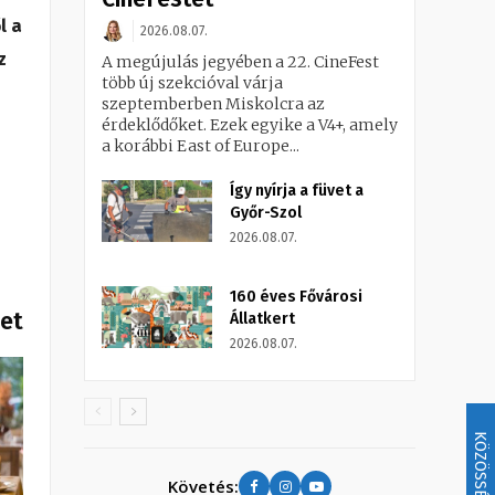
l a
2026.08.07.
z
A megújulás jegyében a 22. CineFest
több új szekcióval várja
szeptemberben Miskolcra az
érdeklődőket. Ezek egyike a V4+, amely
a korábbi East of Europe...
Így nyírja a füvet a
Győr-Szol
2026.08.07.
160 éves Fővárosi
het
Állatkert
2026.08.07.
KÖZÖSSÉG
Követés: