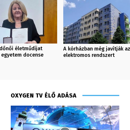
dőnői életműdíjat
A kórházban még javítják a
z egyetem docense
elektromos rendszert
OXYGEN TV ÉLŐ ADÁSA