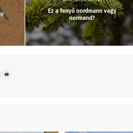
KÖVETKEZŐ SZTORI
Ez a fenyő nordmann vagy
n!
normand?