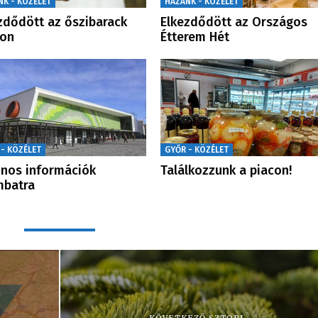
NK - KÖZÉLET
HAZÁNK - KÖZÉLET
zdődött az őszibarack
Elkezdődött az Országos
zon
Étterem Hét
 - KÖZÉLET
GYŐR - KÖZÉLET
nos információk
Találkozzunk a piacon!
mbatra