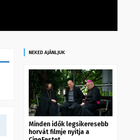
NEKED AJÁNLJUK
Minden idők legsikeresebb
a
horvát filmje nyitja a
CineFestet