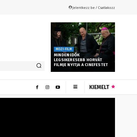
Jelentkezz be / Csatlakozz
MOZI-FILM
MINDEN IDŐK
LEGSIKERESEBB HORVÁT
FILMJE NYITJA A CINEFESTET
KIEMELT