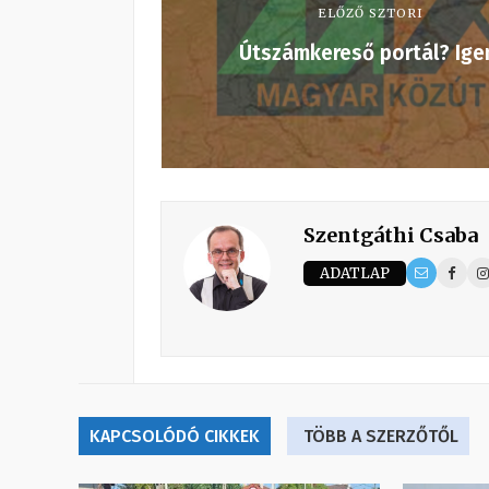
ELŐZŐ SZTORI
Útszámkereső portál? Ige
Szentgáthi Csaba
ADATLAP
KAPCSOLÓDÓ CIKKEK
TÖBB A SZERZŐTŐL