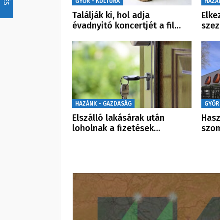
GYŐR - KULTÚRA
HAZÁ
Találják ki, hol adja
Elke
évadnyitó koncertjét a fil…
sze
HAZÁNK - GAZDASÁG
GYŐR
Elszálló lakásárak után
Hasz
loholnak a fizetések…
szo